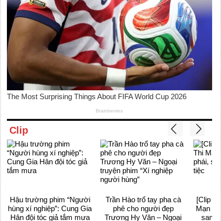
Clip
Hậu trường phim “Người
Trần Hào trổ tay pha cà
[Clip –
hùng xí nghiệp”: Cung Gia
phê cho người đẹp
Mạn ngồ
Hân đội tóc giả tắm mưa
Trương Hy Văn – Ngoại
sang t