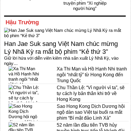
truyện phim “Xí nghiệp
người hùng”
Hậu Trường
Han Jae Suk sang Việt Nam chúc mừng
Lý Nhã Kỳ ra mắt bộ phim “Kẻ thứ 3”
Giữ lời hứa với diễn viên kiêm nhà sản xuất Lý Nhã Kỳ, vào
ngày…
Xa Thi Mạn và Hồ Hạnh Nhi tranh
ngôi “nhất tỷ” từ Hong Kong đến
Trung Quốc
Chu Thần Lệ: “Vì người vì ta”, sẽ
tự cách ly bản thân khi trở về
Hong Kong
Sao Hong Kong Dịch Dương hội
ngộ dàn sao Việt tại buổi ra mắt
phim “Bí mật đảo Linh Xà”
52 năm lần đầu tiên TVB hủy
truyền hình trực tiếp lễ khánh đài