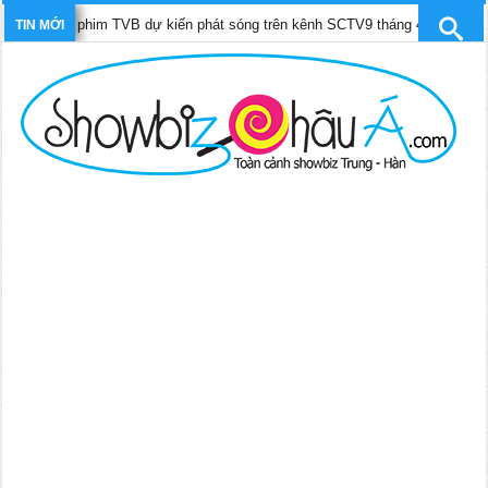
 bộ phim TVB dự kiến phát sóng trên kênh SCTV9 tháng 4/2025
TIN MỚI