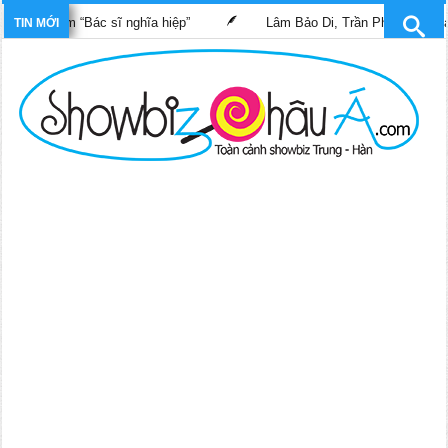
g phim “Bác sĩ nghĩa hiệp”
Lâm Bảo Di, Trần Pháp Dung tái ngộ
TIN MỚI