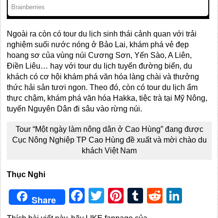
Ngoài ra còn có tour du lịch sinh thái cảnh quan với trải
nghiệm suối nước nóng ở Bảo Lai, khám phá vẻ đẹp
hoang sơ của vùng núi Cương Sơn, Yến Sào, A Liên,
Điền Liêu… hay với tour du lịch tuyến đường biển, du
khách có cơ hội khám phá văn hóa làng chài và thưởng
thức hải sản tươi ngon. Theo đó, còn có tour du lịch ẩm
thực chậm, khám phá văn hóa Hakka, tiệc trà tại Mỹ Nông,
tuyến Nguyên Dân đi sâu vào rừng núi.
Tour “Một ngày làm nông dân ở Cao Hùng” đang được
Cục Nông Nghiệp TP Cao Hùng đề xuất và mời chào du
khách Việt Nam
Thục Nghi
Facebook
Twitter
Pinterest
Tumblr
Reddit
Link
Share