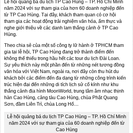
Lễ hội quảng bá du lịch TP Cao Hùng – TP. Hồ Chí Minh
năm 2024 với sự tham gia của hơn 60 doanh nghiệp đến
từ TP Cao Hùng. Tại đây, khách tham quan có cơ hội
tham gia các hoạt động trải nghiệm văn hóa, ẩm thực và
nghe giới thiệu về các danh lam thắng cảnh ở TP Cao
Hùng.
Theo chia sẻ của một số công ty lữ hành ở TPHCM tham
gia tại lễ hội, TP Cao Hùng đang trở thành điểm đến
không thể thiếu trong hầu hết các tour du lịch Đài Loan.
Sự yêu thích này một phần đến từ những nét tương đồng
văn hóa với Việt Nam, ngoài ra, nơi đây còn thu hút du
khách bởi các điểm đến đa dạng từ những công trình kiến
trúc hiện đại đến những di tích lịch sử cổ kính như khu
thắng cảnh địa hình MoonWorld, trung tâm âm nhạc thịnh
hàn Cao Hùng, cảng tàu Cao Hùng, chùa Phật Quang
Sơn, đầm Liên Trì, chùa Long Hổ…
Lễ hội quảng bá du lịch TP Cao Hùng – TP. Hồ Chí Minh
năm 2024 với sự tham gia của 60 doanh nghiệp đến từ
Cao Hùng