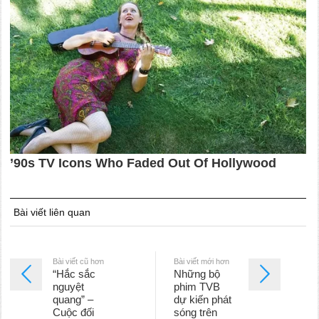
Bài viết liên quan
Bài viết cũ hơn
Bài viết mới hơn
“Hắc sắc
Những bộ
nguyệt
phim TVB
quang” –
dự kiến phát
Cuộc đối
sóng trên