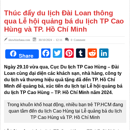
Thúc đẩy du lịch Đài Loan thông
qua Lễ hội quảng bá du lịch TP Cao
Hùng và TP. Hồ Chí Minh
showbizchaua.com
30/10/2024 - 12:11
0 Comment
Facebook
Twitter
Pinterest
Tumblr
Reddit
Link
Share
Ngày 29.10 vừa qua, Cục Du lịch TP Cao Hùng – Đài
Loan cùng đại diện các khách sạn, nhà hàng, công ty
du lịch và thương hiệu quà tặng đã đến TP. Hồ Chí
Minh để quảng bá, xúc tiến du lịch tại Lễ hội quảng bá
du lịch TP Cao Hùng – TP. Hồ Chí Minh năm 2024.
Trong khuôn khổ hoạt động, nhiều bạn trẻ TP.HCM đang
quan tâm đến du lịch Cao Hùng tại Lễ quảng bá du lịch
TP Cao Hùng và TP. Hồ Chí Minh