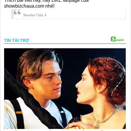
Thích bài viết này, hãy LIKE fanpage của
showbizchaua.com nhé!
Showbiz Châu Á