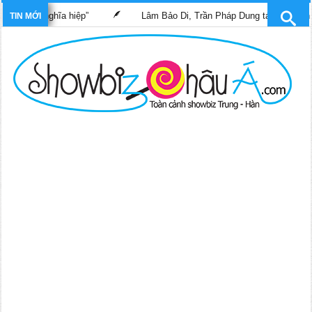
ĩ nghĩa hiệp”
Lâm Bảo Di, Trần Pháp Dung tái ngộ màn ảnh nhỏ T
TIN MỚI