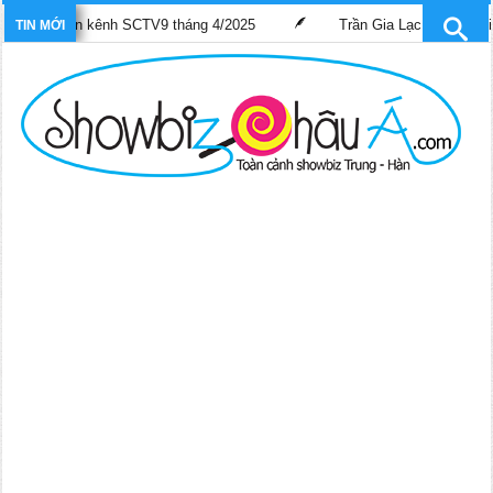
 trên kênh SCTV9 tháng 4/2025
Trần Gia Lạc và Trần Hiểu Hoa lầ
TIN MỚI