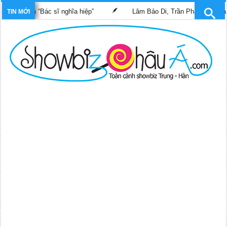
 phim “Bác sĩ nghĩa hiệp”
Lâm Bảo Di, Trần Pháp Dung tái ngộ 
TIN MỚI