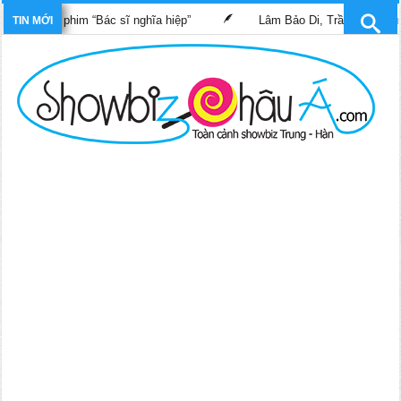
trong phim “Bác sĩ nghĩa hiệp”
Lâm Bảo Di, Trần Pháp Dung tái
TIN MỚI