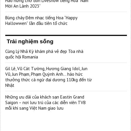
Hào hứng chờ đón Liveshow tiếng Hoa “Năm
Mới An Lành 2023”
Bùng cháy Đêm nhạc tiếng Hoa “Happy
Hallowwen” lần đầu tiên tổ chức
Trải nghiệm sống
Cùng Lý Nhã Kỳ khám phá vẻ đẹp Tòa nhà
quốc hội Romania
Gil Lê, Vũ Cát Tường, Hương Giang Idol, Jun
Vũ, Jun Phạm, Phạm Quỳnh Anh… háo hức
thưởng thức cá ngừ đại dương 110kg đến từ
Nhật
Những ưu đãi của khách sạn Eastin Grand
Saigon – nơi lưu trú của các diễn viên TVB
mỗi khi sang Việt Nam giao lưu