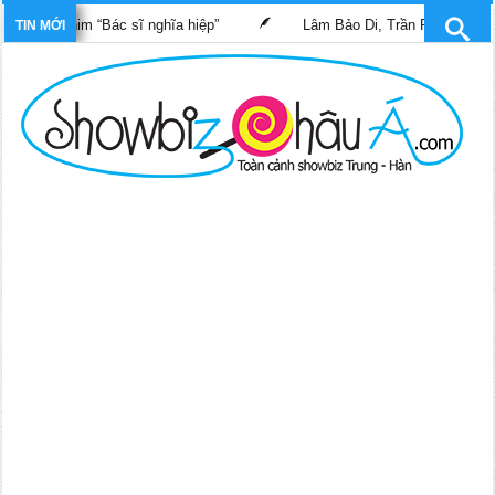
ong phim “Bác sĩ nghĩa hiệp”
Lâm Bảo Di, Trần Pháp Dung tái n
TIN MỚI