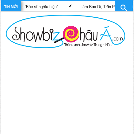
g phim “Bác sĩ nghĩa hiệp”
Lâm Bảo Di, Trần Pháp Dung tái ngộ
TIN MỚI