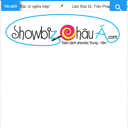
phim “Bác sĩ nghĩa hiệp”
Lâm Bảo Di, Trần Pháp Dung tái ngộ m
TIN MỚI