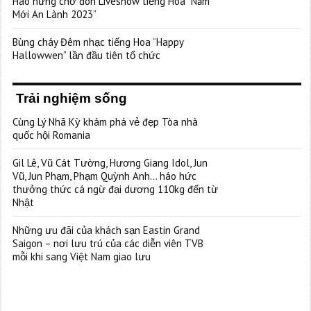
Hào hứng chờ đón Liveshow tiếng Hoa “Năm
Mới An Lành 2023”
Bùng cháy Đêm nhạc tiếng Hoa “Happy
Hallowwen” lần đầu tiên tổ chức
Trải nghiệm sống
Cùng Lý Nhã Kỳ khám phá vẻ đẹp Tòa nhà
quốc hội Romania
Gil Lê, Vũ Cát Tường, Hương Giang Idol, Jun
Vũ, Jun Phạm, Phạm Quỳnh Anh… háo hức
thưởng thức cá ngừ đại dương 110kg đến từ
Nhật
Những ưu đãi của khách sạn Eastin Grand
Saigon – nơi lưu trú của các diễn viên TVB
mỗi khi sang Việt Nam giao lưu