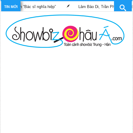
g phim “Bác sĩ nghĩa hiệp”
Lâm Bảo Di, Trần Pháp Dung tái ngộ
TIN MỚI