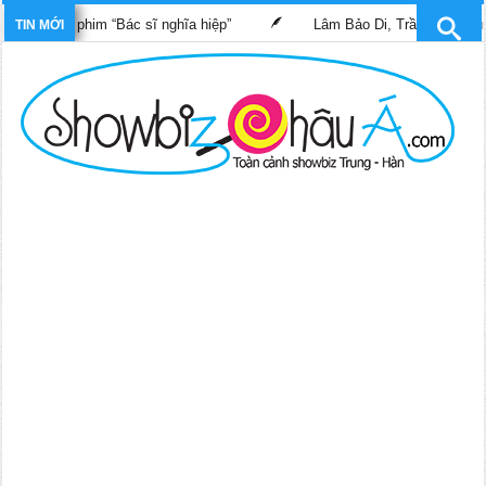
rong phim “Bác sĩ nghĩa hiệp”
Lâm Bảo Di, Trần Pháp Dung tái 
TIN MỚI