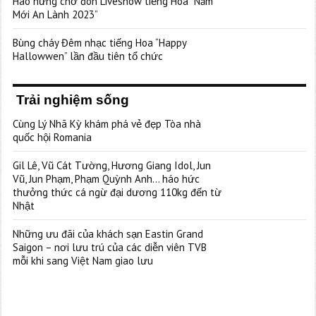
Hào hứng chờ đón Liveshow tiếng Hoa “Năm
Mới An Lành 2023”
Bùng cháy Đêm nhạc tiếng Hoa “Happy
Hallowwen” lần đầu tiên tổ chức
Trải nghiệm sống
Cùng Lý Nhã Kỳ khám phá vẻ đẹp Tòa nhà
quốc hội Romania
Gil Lê, Vũ Cát Tường, Hương Giang Idol, Jun
Vũ, Jun Phạm, Phạm Quỳnh Anh… háo hức
thưởng thức cá ngừ đại dương 110kg đến từ
Nhật
Những ưu đãi của khách sạn Eastin Grand
Saigon – nơi lưu trú của các diễn viên TVB
mỗi khi sang Việt Nam giao lưu