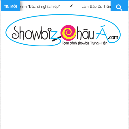
rong phim “Bác sĩ nghĩa hiệp”
Lâm Bảo Di, Trần Pháp Dung tái 
TIN MỚI