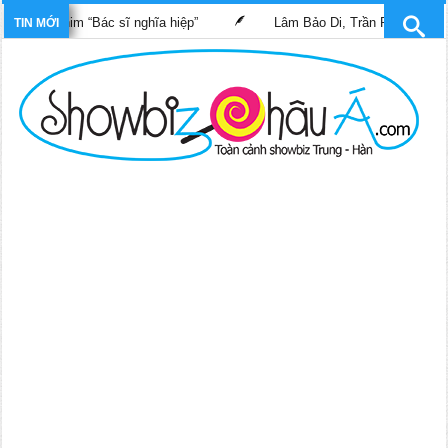
ong phim “Bác sĩ nghĩa hiệp”
Lâm Bảo Di, Trần Pháp Dung tái n
TIN MỚI