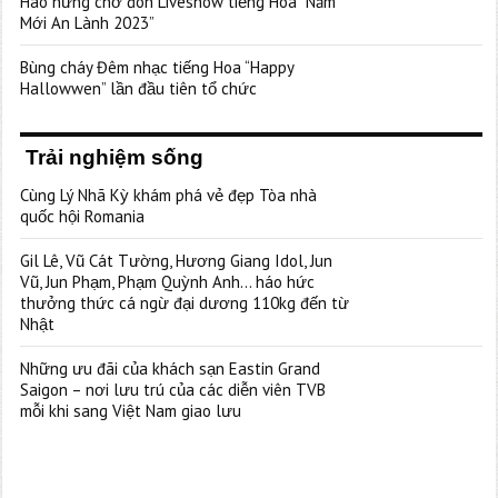
Hào hứng chờ đón Liveshow tiếng Hoa “Năm
Mới An Lành 2023”
Bùng cháy Đêm nhạc tiếng Hoa “Happy
Hallowwen” lần đầu tiên tổ chức
Trải nghiệm sống
Cùng Lý Nhã Kỳ khám phá vẻ đẹp Tòa nhà
quốc hội Romania
Gil Lê, Vũ Cát Tường, Hương Giang Idol, Jun
Vũ, Jun Phạm, Phạm Quỳnh Anh… háo hức
thưởng thức cá ngừ đại dương 110kg đến từ
Nhật
Những ưu đãi của khách sạn Eastin Grand
Saigon – nơi lưu trú của các diễn viên TVB
mỗi khi sang Việt Nam giao lưu