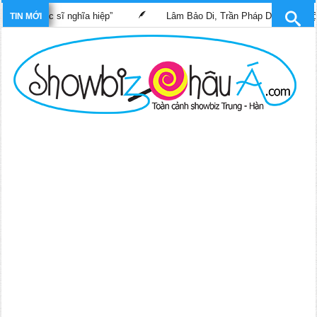
im “Bác sĩ nghĩa hiệp”
Lâm Bảo Di, Trần Pháp Dung tái ngộ màn
TIN MỚI