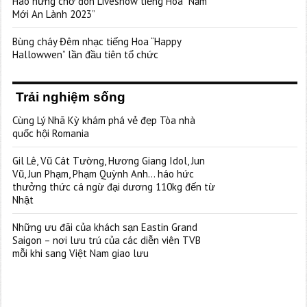
Hào hứng chờ đón Liveshow tiếng Hoa “Năm
Mới An Lành 2023”
Bùng cháy Đêm nhạc tiếng Hoa “Happy
Hallowwen” lần đầu tiên tổ chức
Trải nghiệm sống
Cùng Lý Nhã Kỳ khám phá vẻ đẹp Tòa nhà
quốc hội Romania
Gil Lê, Vũ Cát Tường, Hương Giang Idol, Jun
Vũ, Jun Phạm, Phạm Quỳnh Anh… háo hức
thưởng thức cá ngừ đại dương 110kg đến từ
Nhật
Những ưu đãi của khách sạn Eastin Grand
Saigon – nơi lưu trú của các diễn viên TVB
mỗi khi sang Việt Nam giao lưu