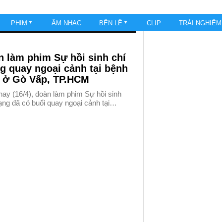
PHIM
ÂM NHẠC
BÊN LỀ
CLIP
TRẢI NGHIỆ
 làm phim Sự hồi sinh chí
g quay ngoại cảnh tại bệnh
n ở Gò Vấp, TP.HCM
ay (16/4), đoàn làm phim Sự hồi sinh
ạng đã có buổi quay ngoại cảnh tại…