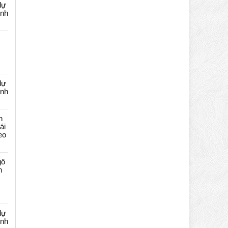
dự
ênh
dự
ênh
n
ái
eo
gô
n
dự
ênh