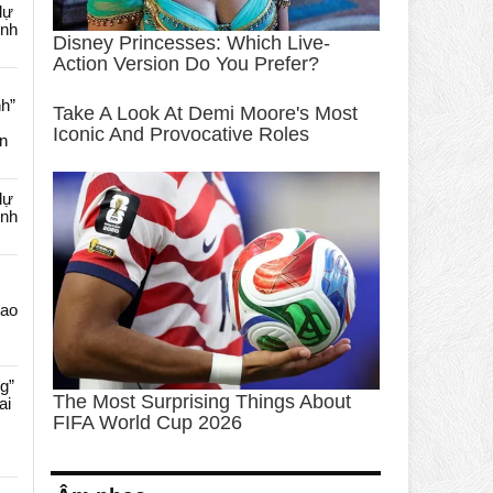
dự
ênh
nh”
an
dự
ênh
Cao
g”
ai