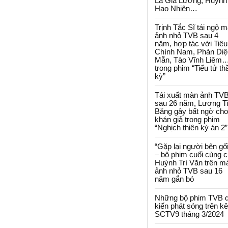
La Gia Lương, Huỳnh
Hạo Nhiên…
Trịnh Tắc Sĩ tái ngộ 
ảnh nhỏ TVB sau 4
năm, hợp tác với Tiêu
Chính Nam, Phàn Diệ
Mẫn, Tào Vĩnh Liêm
trong phim “Tiểu tử th
kỳ”
Tái xuất màn ảnh TV
sau 26 năm, Lương T
Băng gây bất ngờ cho
khán giả trong phim
“Nghịch thiên kỳ án 2”
“Gặp lại người bên gối
– bộ phim cuối cùng 
Huỳnh Trí Văn trên m
ảnh nhỏ TVB sau 16
năm gắn bó
Những bộ phim TVB 
kiến phát sóng trên k
SCTV9 tháng 3/2024