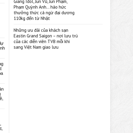
Giang Idol, Jun Vũ, Jun Phạm,
Phạm Quỳnh Anh… háo hức
thưởng thức cá ngừ đại dương
110kg đến từ Nhật
Những ưu đãi của khách sạn
Eastin Grand Saigon – nơi lưu trú
của các diễn viên TVB mỗi khi
dự
sang Việt Nam giao lưu
ênh
ng
t
oa
ân
g
ề,
,
t,