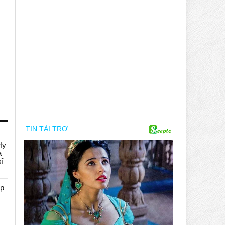
Hy
a
sĩ
áp