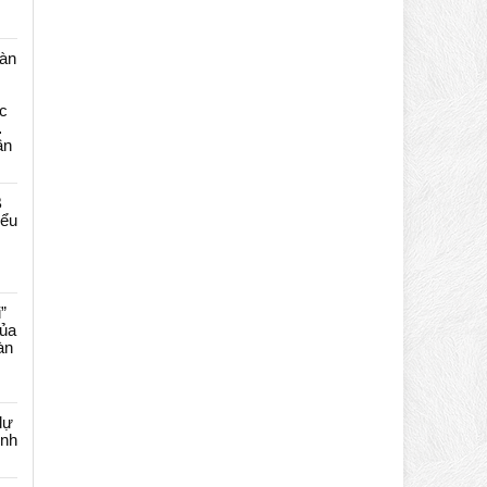
màn
c
…
ần
B
iểu
”
của
àn
dự
ênh