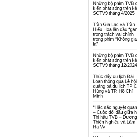
Những bộ phim TVB 
kiến phát sóng trên k
SCTV9 tháng 4/2025
Trần Gia Lạc và Trần
Hiểu Hoa lần đầu “gá
trọng trách vai chính
trong phim “Không gi
lạ”
Những bộ phim TVB 
kiến phát sóng trên k
SCTV9 tháng 12/2024
Thúc đẩy du lịch Đài
Loan thông qua Lễ hội
quảng bá du lịch TP 
Hùng và TP. Hồ Chí
Minh
“Hắc sắc nguyệt quan
– Cuộc đối đầu giữa h
Thị hậu TVB – Dương
Thiến Nghiêu và Lâm
Hạ Vy