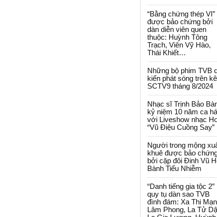
“Bằng chứng thép VI”
được bảo chứng bởi
dàn diễn viên quen
thuộc: Huỳnh Tông
Trạch, Viên Vỹ Hào,
Thái Khiết…
Những bộ phim TVB 
kiến phát sóng trên k
SCTV9 tháng 8/2024
Nhạc sĩ Trịnh Bảo Bà
kỷ niệm 10 năm ca há
với Liveshow nhạc H
“Vũ Điệu Cuồng Say”
Người trong mộng xu
khuê được bảo chứn
bởi cặp đôi Đinh Vũ H
Bành Tiểu Nhiễm
“Danh tiếng gia tộc 2”
quy tụ dàn sao TVB
đình đám: Xa Thi Mạn
Lâm Phong, La Tử Dậ