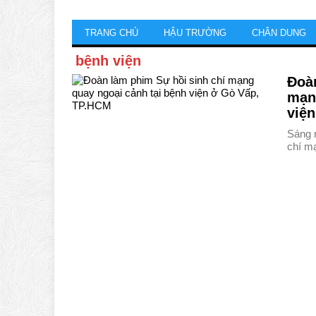
TRANG CHỦ
HẬU TRƯỜNG
CHÂN DUNG
bệnh viện
Đoàn
mạn
việ
Sáng n
chí m