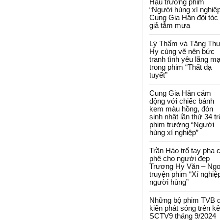
Hậu trường phim
“Người hùng xí nghiệp
Cung Gia Hân đội tóc
giả tắm mưa
Lý Thấm và Tăng Th
Hy cùng vẽ nên bức
tranh tình yêu lãng m
trong phim “Thất dạ
tuyết”
Cung Gia Hân cảm
động với chiếc bánh
kem màu hồng, đón
sinh nhật lần thứ 34 t
phim trường “Người
hùng xí nghiệp”
Trần Hào trổ tay pha 
phê cho người đẹp
Trương Hy Văn – Ngo
truyện phim “Xí nghiệ
người hùng”
Những bộ phim TVB 
kiến phát sóng trên k
SCTV9 tháng 9/2024