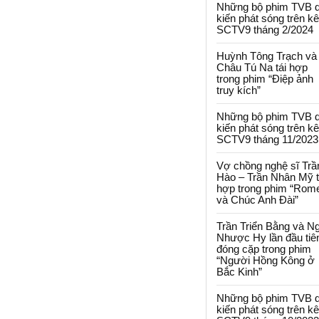
Những bộ phim TVB 
kiến phát sóng trên k
SCTV9 tháng 2/2024
Huỳnh Tông Trạch và
Châu Tú Na tái hợp
trong phim “Điệp ảnh
truy kích”
Những bộ phim TVB 
kiến phát sóng trên k
SCTV9 tháng 11/2023
Vợ chồng nghệ sĩ Trầ
Hào – Trần Nhân Mỹ t
hợp trong phim “Rom
và Chúc Anh Đài”
Trần Triển Bằng và N
Nhược Hy lần đầu tiê
đóng cặp trong phim
“Người Hồng Kông ở
Bắc Kinh”
Những bộ phim TVB 
kiến phát sóng trên k