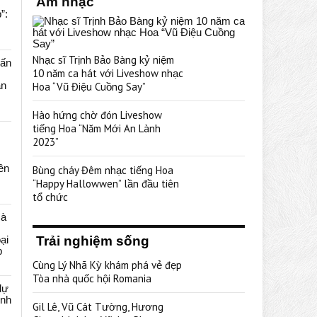
Âm nhạc
”:
Nhạc sĩ Trịnh Bảo Bàng kỷ niệm
uấn
10 năm ca hát với Liveshow nhạc
ạn
Hoa “Vũ Điệu Cuồng Say”
Hào hứng chờ đón Liveshow
tiếng Hoa “Năm Mới An Lành
2023”
rên
Bùng cháy Đêm nhạc tiếng Hoa
“Happy Hallowwen” lần đầu tiên
tổ chức
cà
ại
Trải nghiệm sống
p
Cùng Lý Nhã Kỳ khám phá vẻ đẹp
Tòa nhà quốc hội Romania
dự
ênh
Gil Lê, Vũ Cát Tường, Hương