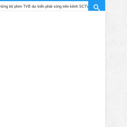
him TVB dự kiến phát sóng trên kênh SCTV9 tháng 4/2025
Trần 