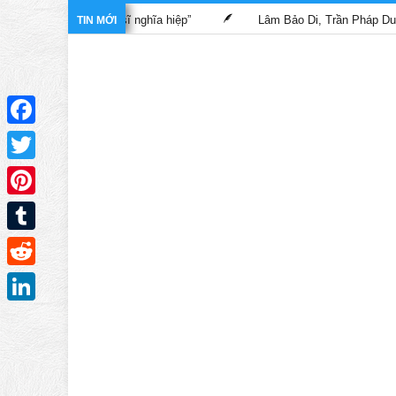
g phim “Bác sĩ nghĩa hiệp”
Lâm Bảo Di, Trần Pháp Dung tái ngộ
TIN MỚI
Facebook
Twitter
Pinterest
Tumblr
Reddit
LinkedIn