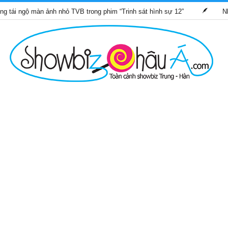
 màn ảnh nhỏ TVB trong phim “Trinh sát hình sự 12”
Những bộ p