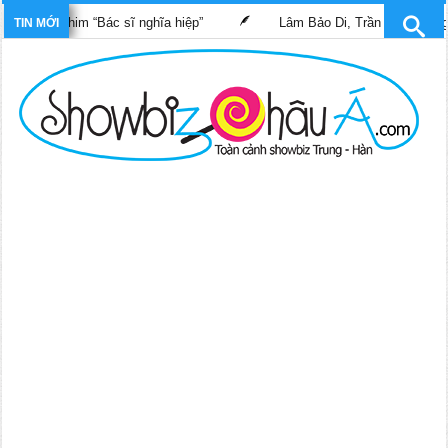
rong phim “Bác sĩ nghĩa hiệp”
Lâm Bảo Di, Trần Pháp Dung tái 
TIN MỚI