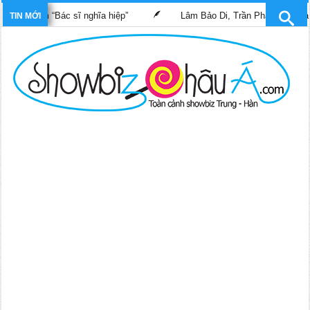
 phim “Bác sĩ nghĩa hiệp”
Lâm Bảo Di, Trần Pháp Dung tái ngộ 
TIN MỚI