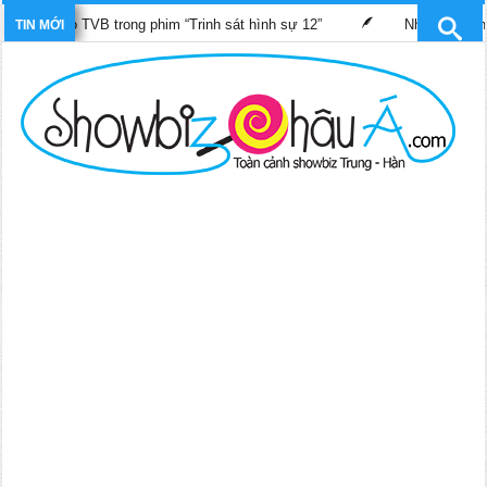
nh nhỏ TVB trong phim “Trinh sát hình sự 12”
Những bộ phim T
TIN MỚI