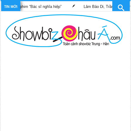
trong phim “Bác sĩ nghĩa hiệp”
Lâm Bảo Di, Trần Pháp Dung tái
TIN MỚI