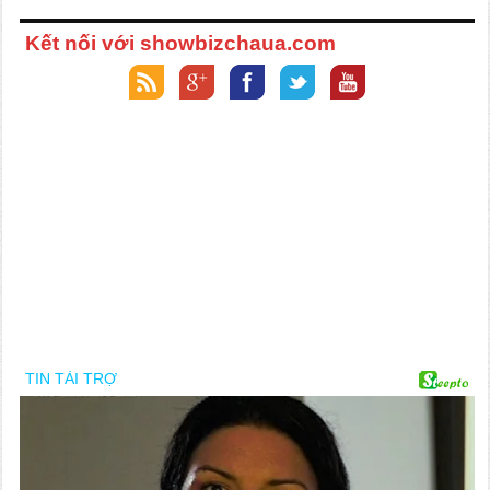
Kết nối với showbizchaua.com