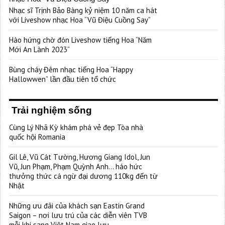
Nhạc sĩ Trịnh Bảo Bàng kỷ niệm 10 năm ca hát
với Liveshow nhạc Hoa “Vũ Điệu Cuồng Say”
Hào hứng chờ đón Liveshow tiếng Hoa “Năm
Mới An Lành 2023”
Bùng cháy Đêm nhạc tiếng Hoa “Happy
Hallowwen” lần đầu tiên tổ chức
Trải nghiệm sống
Cùng Lý Nhã Kỳ khám phá vẻ đẹp Tòa nhà
quốc hội Romania
Gil Lê, Vũ Cát Tường, Hương Giang Idol, Jun
Vũ, Jun Phạm, Phạm Quỳnh Anh… háo hức
thưởng thức cá ngừ đại dương 110kg đến từ
Nhật
Những ưu đãi của khách sạn Eastin Grand
Saigon – nơi lưu trú của các diễn viên TVB
mỗi khi sang Việt Nam giao lưu