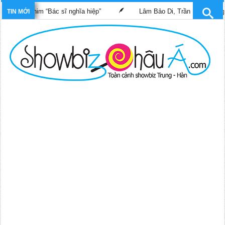
ong phim “Bác sĩ nghĩa hiệp”
Lâm Bảo Di, Trần Pháp Dung tái n
TIN MỚI