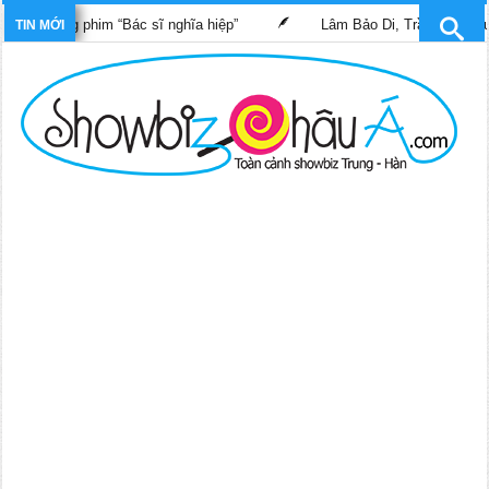
 trong phim “Bác sĩ nghĩa hiệp”
Lâm Bảo Di, Trần Pháp Dung tá
TIN MỚI