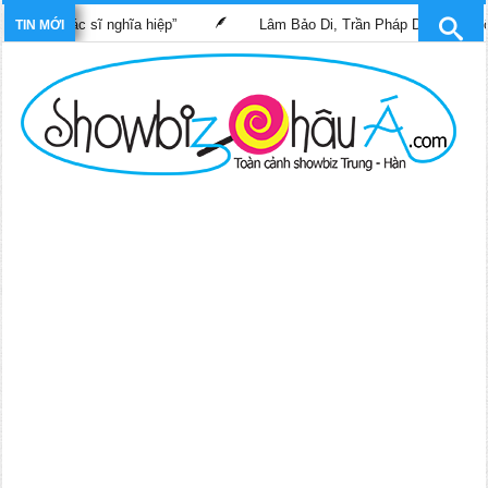
im “Bác sĩ nghĩa hiệp”
Lâm Bảo Di, Trần Pháp Dung tái ngộ màn
TIN MỚI