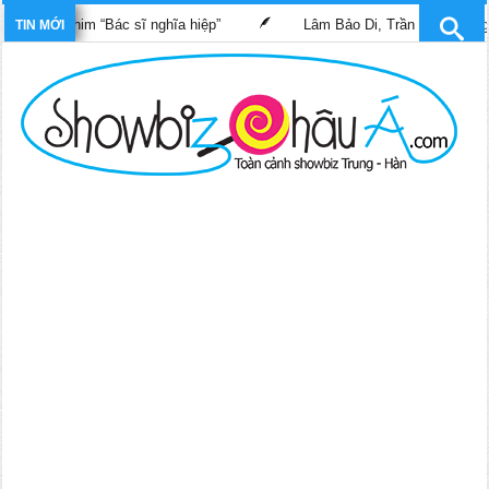
ong phim “Bác sĩ nghĩa hiệp”
Lâm Bảo Di, Trần Pháp Dung tái n
TIN MỚI