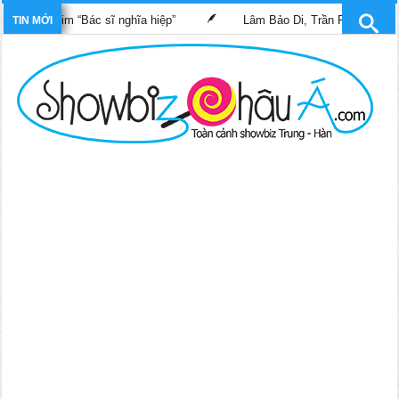
ng phim “Bác sĩ nghĩa hiệp”
Lâm Bảo Di, Trần Pháp Dung tái ng
TIN MỚI