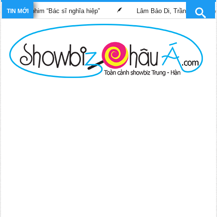
rong phim “Bác sĩ nghĩa hiệp”
Lâm Bảo Di, Trần Pháp Dung tái 
TIN MỚI