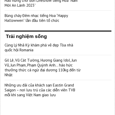
Hào hứng chờ đón Liveshow tiếng Hoa “Năm
Mới An Lành 2023”
Bùng cháy Đêm nhạc tiếng Hoa “Happy
Hallowwen” lần đầu tiên tổ chức
Trải nghiệm sống
Cùng Lý Nhã Kỳ khám phá vẻ đẹp Tòa nhà
quốc hội Romania
Gil Lê, Vũ Cát Tường, Hương Giang Idol, Jun
Vũ, Jun Phạm, Phạm Quỳnh Anh… háo hức
thưởng thức cá ngừ đại dương 110kg đến từ
Nhật
Những ưu đãi của khách sạn Eastin Grand
Saigon – nơi lưu trú của các diễn viên TVB
mỗi khi sang Việt Nam giao lưu