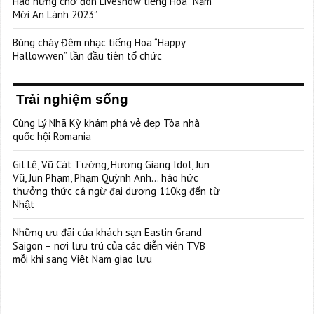
Hào hứng chờ đón Liveshow tiếng Hoa “Năm
Mới An Lành 2023”
Bùng cháy Đêm nhạc tiếng Hoa “Happy
Hallowwen” lần đầu tiên tổ chức
Trải nghiệm sống
Cùng Lý Nhã Kỳ khám phá vẻ đẹp Tòa nhà
quốc hội Romania
Gil Lê, Vũ Cát Tường, Hương Giang Idol, Jun
Vũ, Jun Phạm, Phạm Quỳnh Anh… háo hức
thưởng thức cá ngừ đại dương 110kg đến từ
Nhật
Những ưu đãi của khách sạn Eastin Grand
Saigon – nơi lưu trú của các diễn viên TVB
mỗi khi sang Việt Nam giao lưu