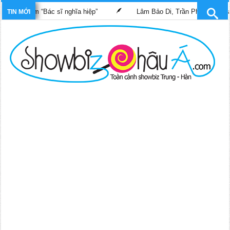
ng phim “Bác sĩ nghĩa hiệp”
Lâm Bảo Di, Trần Pháp Dung tái ngộ
TIN MỚI