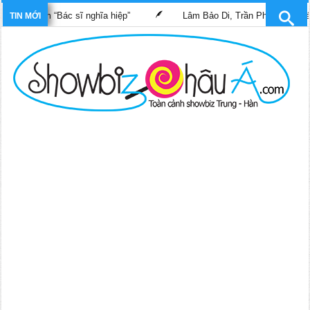
g phim “Bác sĩ nghĩa hiệp”
Lâm Bảo Di, Trần Pháp Dung tái ngộ
TIN MỚI