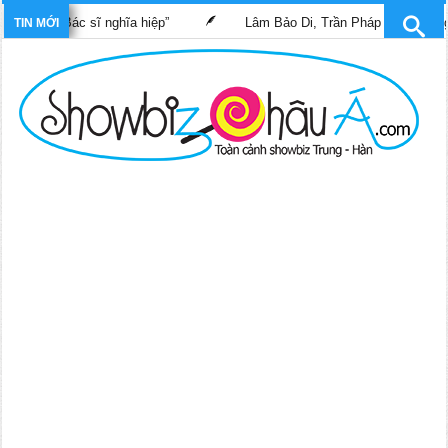
him “Bác sĩ nghĩa hiệp”
Lâm Bảo Di, Trần Pháp Dung tái ngộ mà
TIN MỚI