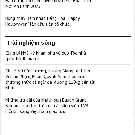
Hào hứng chờ đón Liveshow tiếng Hoa “Năm
Mới An Lành 2023”
Bùng cháy Đêm nhạc tiếng Hoa “Happy
Hallowwen” lần đầu tiên tổ chức
Trải nghiệm sống
Cùng Lý Nhã Kỳ khám phá vẻ đẹp Tòa nhà
quốc hội Romania
Gil Lê, Vũ Cát Tường, Hương Giang Idol, Jun
Vũ, Jun Phạm, Phạm Quỳnh Anh… háo hức
thưởng thức cá ngừ đại dương 110kg đến từ
Nhật
Những ưu đãi của khách sạn Eastin Grand
Saigon – nơi lưu trú của các diễn viên TVB
mỗi khi sang Việt Nam giao lưu