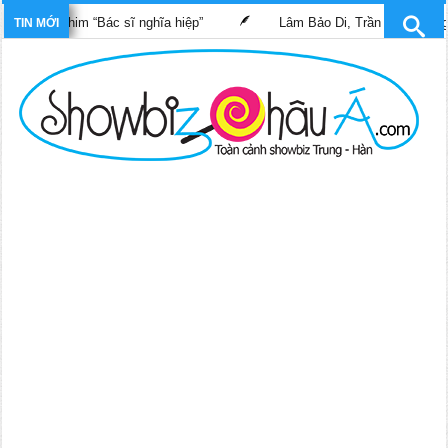
ong phim “Bác sĩ nghĩa hiệp”
Lâm Bảo Di, Trần Pháp Dung tái n
TIN MỚI