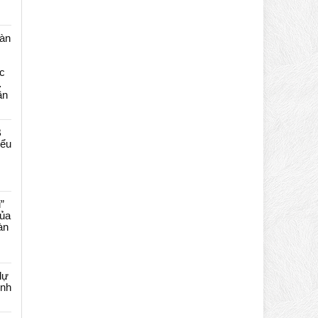
màn
c
…
ần
B
iểu
”
của
àn
dự
ênh