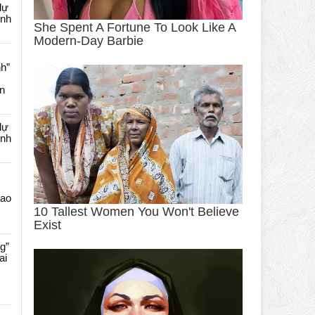
dự
ênh
nh”
an
dự
ênh
Cao
g”
ai