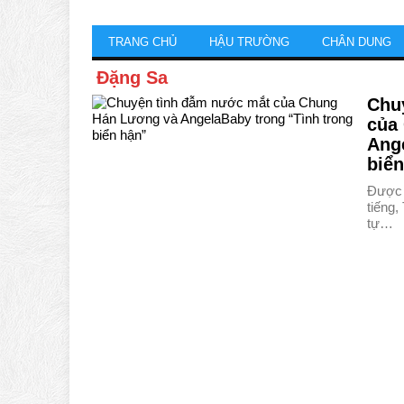
TRANG CHỦ
HẬU TRƯỜNG
CHÂN DUNG
Đặng Sa
Chu
của
Ange
biển
Được c
tiếng,
tự…