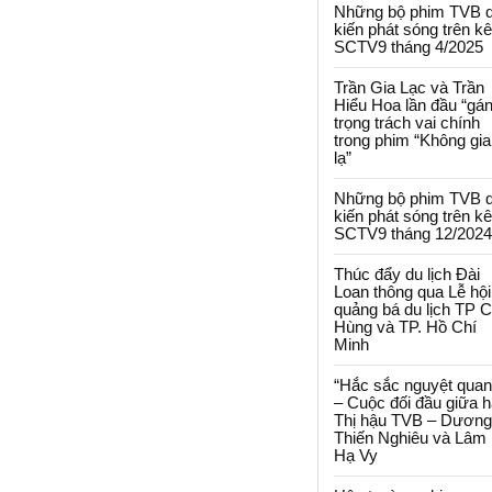
Những bộ phim TVB 
kiến phát sóng trên k
SCTV9 tháng 4/2025
Trần Gia Lạc và Trần
Hiểu Hoa lần đầu “gá
trọng trách vai chính
trong phim “Không gi
lạ”
Những bộ phim TVB 
kiến phát sóng trên k
SCTV9 tháng 12/2024
Thúc đẩy du lịch Đài
Loan thông qua Lễ hội
quảng bá du lịch TP 
Hùng và TP. Hồ Chí
Minh
“Hắc sắc nguyệt quan
– Cuộc đối đầu giữa h
Thị hậu TVB – Dương
Thiến Nghiêu và Lâm
Hạ Vy