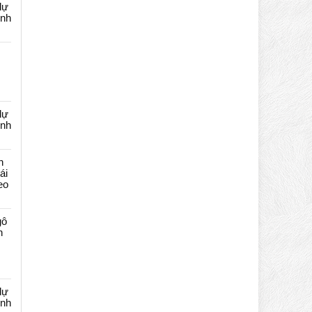
dự
ênh
dự
ênh
n
ái
eo
gô
n
dự
ênh