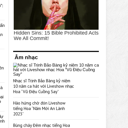
”:
uấn
ạn
Âm nhạc
rên
Nhạc sĩ Trịnh Bảo Bàng kỷ niệm
10 năm ca hát với Liveshow nhạc
cà
Hoa “Vũ Điệu Cuồng Say”
ại
p
Hào hứng chờ đón Liveshow
tiếng Hoa “Năm Mới An Lành
2023”
dự
ênh
Bùng cháy Đêm nhạc tiếng Hoa