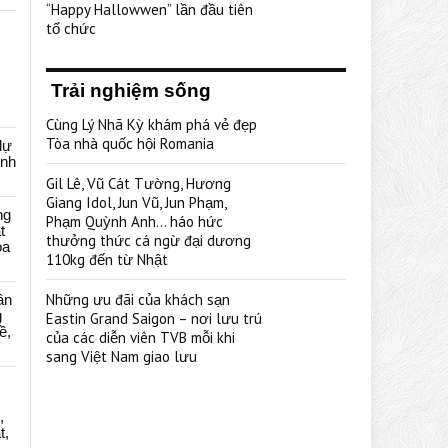
“Happy Hallowwen” lần đầu tiên
tổ chức
Trải nghiệm sống
Cùng Lý Nhã Kỳ khám phá vẻ đẹp
Tòa nhà quốc hội Romania
dự
ênh
Gil Lê, Vũ Cát Tường, Hương
Giang Idol, Jun Vũ, Jun Phạm,
ng
Phạm Quỳnh Anh… háo hức
t
thưởng thức cá ngừ đại dương
oa
110kg đến từ Nhật
Những ưu đãi của khách sạn
ân
g
Eastin Grand Saigon – nơi lưu trú
ề,
của các diễn viên TVB mỗi khi
sang Việt Nam giao lưu
,
t,