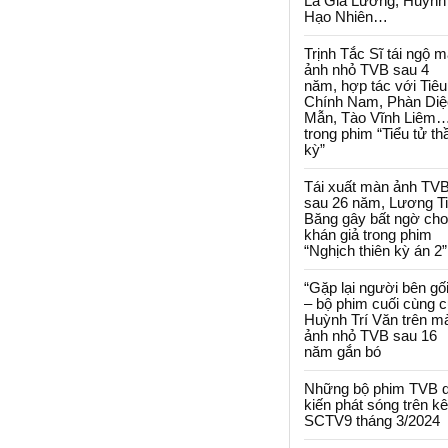
La Gia Lương, Huỳnh
Hạo Nhiên…
Trịnh Tắc Sĩ tái ngộ 
ảnh nhỏ TVB sau 4
năm, hợp tác với Tiêu
Chính Nam, Phàn Diệ
Mẫn, Tào Vĩnh Liêm
trong phim “Tiểu tử th
kỳ”
Tái xuất màn ảnh TV
sau 26 năm, Lương T
Băng gây bất ngờ cho
khán giả trong phim
“Nghịch thiên kỳ án 2”
“Gặp lại người bên gối
– bộ phim cuối cùng 
Huỳnh Trí Văn trên m
ảnh nhỏ TVB sau 16
năm gắn bó
Những bộ phim TVB 
kiến phát sóng trên k
SCTV9 tháng 3/2024