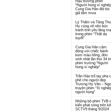
Hậu trường phim
“Người hùng xí nghiệp
Cung Gia Hân đội tóc
giả tắm mưa
Lý Thấm và Tăng Th
Hy cùng vẽ nên bức
tranh tình yêu lãng m
trong phim “Thất dạ
tuyết”
Cung Gia Hân cảm
động với chiếc bánh
kem màu hồng, đón
sinh nhật lần thứ 34 t
phim trường “Người
hùng xí nghiệp”
Trần Hào trổ tay pha 
phê cho người đẹp
Trương Hy Văn – Ngo
truyện phim “Xí nghiệ
người hùng”
Những bộ phim TVB 
kiến phát sóng trên k
SCTV9 tháng 9/2024