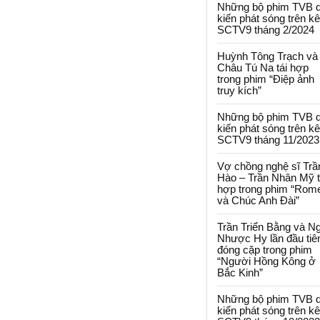
Những bộ phim TVB 
kiến phát sóng trên k
SCTV9 tháng 2/2024
Huỳnh Tông Trạch và
Châu Tú Na tái hợp
trong phim “Điệp ảnh
truy kích”
Những bộ phim TVB 
kiến phát sóng trên k
SCTV9 tháng 11/2023
Vợ chồng nghệ sĩ Trầ
Hào – Trần Nhân Mỹ t
hợp trong phim “Rom
và Chúc Anh Đài”
Trần Triển Bằng và N
Nhược Hy lần đầu tiê
đóng cặp trong phim
“Người Hồng Kông ở
Bắc Kinh”
Những bộ phim TVB 
kiến phát sóng trên k