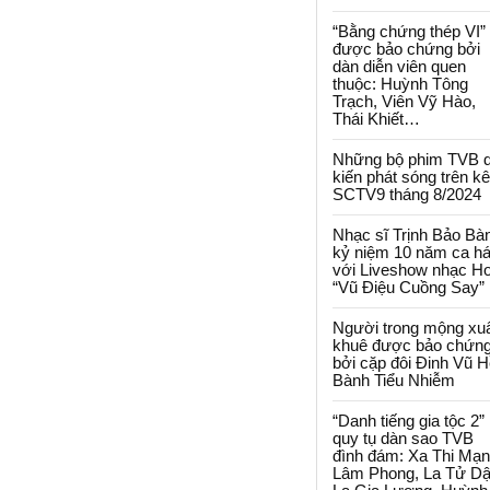
“Bằng chứng thép VI”
được bảo chứng bởi
dàn diễn viên quen
thuộc: Huỳnh Tông
Trạch, Viên Vỹ Hào,
Thái Khiết…
Những bộ phim TVB 
kiến phát sóng trên k
SCTV9 tháng 8/2024
Nhạc sĩ Trịnh Bảo Bà
kỷ niệm 10 năm ca há
với Liveshow nhạc H
“Vũ Điệu Cuồng Say”
Người trong mộng xu
khuê được bảo chứn
bởi cặp đôi Đinh Vũ H
Bành Tiểu Nhiễm
“Danh tiếng gia tộc 2”
quy tụ dàn sao TVB
đình đám: Xa Thi Mạn
Lâm Phong, La Tử Dậ