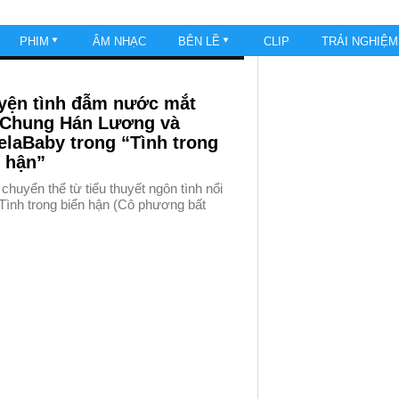
PHIM
ÂM NHẠC
BÊN LỀ
CLIP
TRẢI NGHIỆ
yện tình đẫm nước mắt
 Chung Hán Lương và
laBaby trong “Tình trong
 hận”
huyển thể từ tiểu thuyết ngôn tình nổi
 Tình trong biển hận (Cô phương bất