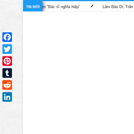
ành trong phim “Bác sĩ nghĩa hiệp”
Lâm Bảo Di, Trần Pháp Dung
TIN MỚI
Facebook
Twitter
Pinterest
Tumblr
Reddit
LinkedIn