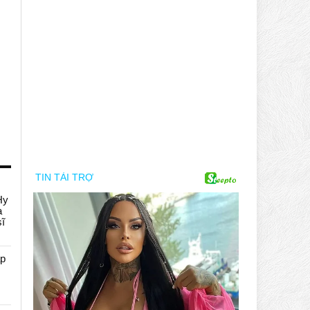
Hy
a
sĩ
áp