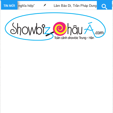
Bác sĩ nghĩa hiệp”
Lâm Bảo Di, Trần Pháp Dung tái ngộ màn ảnh 
TIN MỚI