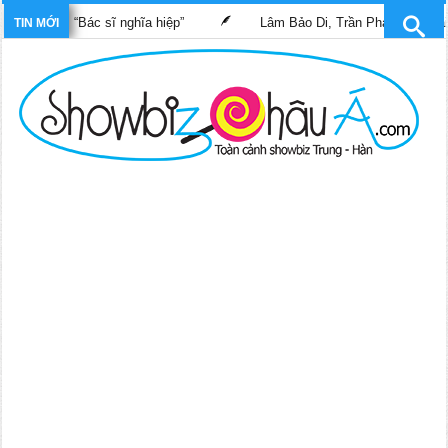
g phim “Bác sĩ nghĩa hiệp”
Lâm Bảo Di, Trần Pháp Dung tái ngộ
TIN MỚI