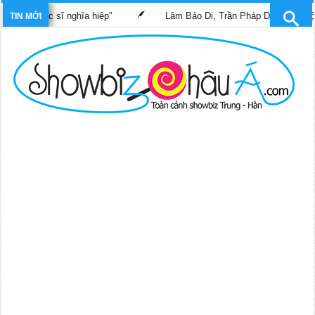
im “Bác sĩ nghĩa hiệp”
Lâm Bảo Di, Trần Pháp Dung tái ngộ màn
TIN MỚI