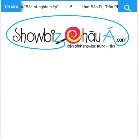
 phim “Bác sĩ nghĩa hiệp”
Lâm Bảo Di, Trần Pháp Dung tái ngộ 
TIN MỚI