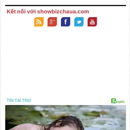
Kết nối với showbizchaua.com