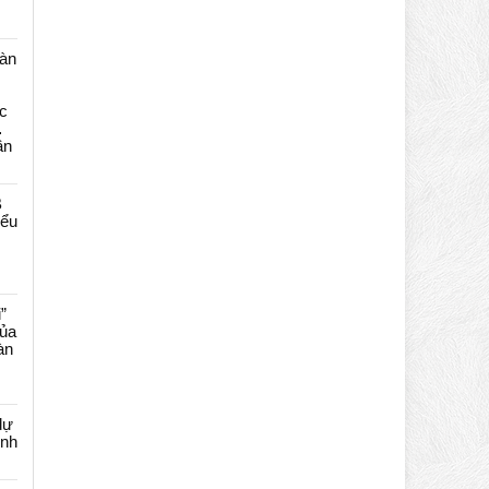
màn
c
…
ần
B
iểu
”
của
àn
dự
ênh