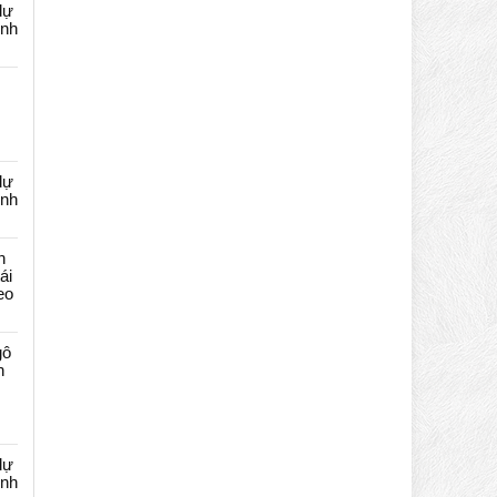
dự
ênh
dự
ênh
n
ái
eo
gô
n
dự
ênh