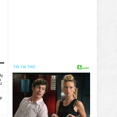
Hy
a
sĩ
áp