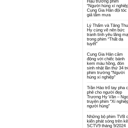
Hậu trường phim
“Người hùng xí nghiệp
Cung Gia Hân đội tóc
giả tắm mưa
Lý Thấm và Tăng Th
Hy cùng vẽ nên bức
tranh tình yêu lãng m
trong phim “Thất dạ
tuyết”
Cung Gia Hân cảm
động với chiếc bánh
kem màu hồng, đón
sinh nhật lần thứ 34 t
phim trường “Người
hùng xí nghiệp”
Trần Hào trổ tay pha 
phê cho người đẹp
Trương Hy Văn – Ngo
truyện phim “Xí nghiệ
người hùng”
Những bộ phim TVB 
kiến phát sóng trên k
SCTV9 tháng 9/2024