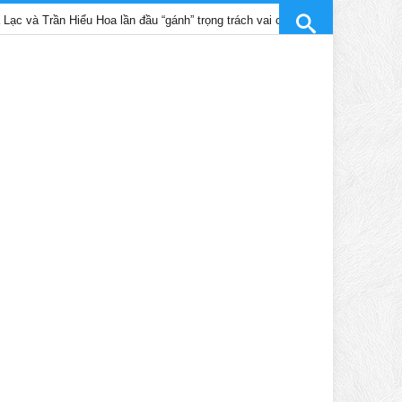
rần Hiểu Hoa lần đầu “gánh” trọng trách vai chính trong phim “Không gian lạ”