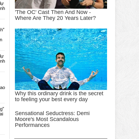
dự
ênh
nh”
an
dự
ênh
Cao
g”
ai