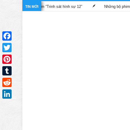
 TVB trong phim “Trinh sát hình sự 12”
Những bộ phim TVB dự k
TIN MỚI
Facebook
Twitter
Pinterest
Tumblr
Reddit
LinkedIn