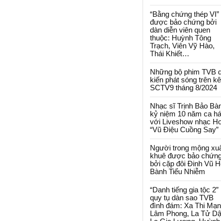
“Bằng chứng thép VI”
được bảo chứng bởi
dàn diễn viên quen
thuộc: Huỳnh Tông
Trạch, Viên Vỹ Hào,
Thái Khiết…
Những bộ phim TVB 
kiến phát sóng trên k
SCTV9 tháng 8/2024
Nhạc sĩ Trịnh Bảo Bà
kỷ niệm 10 năm ca há
với Liveshow nhạc H
“Vũ Điệu Cuồng Say”
Người trong mộng xu
khuê được bảo chứn
bởi cặp đôi Đinh Vũ H
Bành Tiểu Nhiễm
“Danh tiếng gia tộc 2”
quy tụ dàn sao TVB
đình đám: Xa Thi Mạn
Lâm Phong, La Tử Dậ