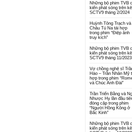
Những bộ phim TVB 
kiến phát sóng trên k
SCTV9 tháng 2/2024
Huỳnh Tông Trạch và
Châu Tú Na tái hợp
trong phim “Điệp ảnh
truy kích”
Những bộ phim TVB 
kiến phát sóng trên k
SCTV9 tháng 11/2023
Vợ chồng nghệ sĩ Trầ
Hào – Trần Nhân Mỹ t
hợp trong phim “Rom
và Chúc Anh Đài”
Trần Triển Bằng và N
Nhược Hy lần đầu tiê
đóng cặp trong phim
“Người Hồng Kông ở
Bắc Kinh”
Những bộ phim TVB 
kiến phát sóng trên k