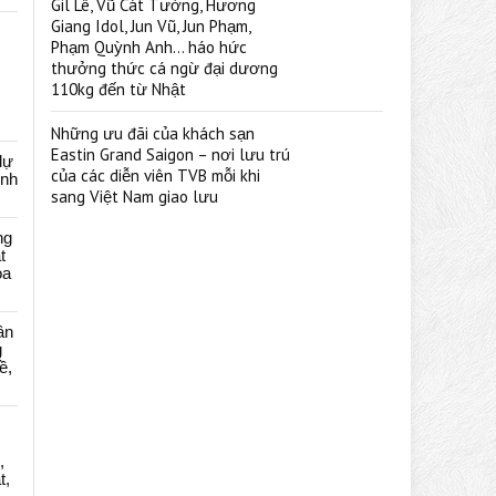
Gil Lê, Vũ Cát Tường, Hương
Giang Idol, Jun Vũ, Jun Phạm,
Phạm Quỳnh Anh… háo hức
thưởng thức cá ngừ đại dương
110kg đến từ Nhật
Những ưu đãi của khách sạn
Eastin Grand Saigon – nơi lưu trú
dự
của các diễn viên TVB mỗi khi
ênh
sang Việt Nam giao lưu
ng
t
oa
ân
g
ề,
,
t,