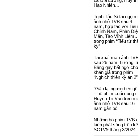
La Gia Lương, Huỳnh
Hạo Nhiên…
Trịnh Tắc Sĩ tái ngộ 
ảnh nhỏ TVB sau 4
năm, hợp tác với Tiêu
Chính Nam, Phàn Diệ
Mẫn, Tào Vĩnh Liêm
trong phim “Tiểu tử th
kỳ”
Tái xuất màn ảnh TV
sau 26 năm, Lương T
Băng gây bất ngờ cho
khán giả trong phim
“Nghịch thiên kỳ án 2”
“Gặp lại người bên gối
– bộ phim cuối cùng 
Huỳnh Trí Văn trên m
ảnh nhỏ TVB sau 16
năm gắn bó
Những bộ phim TVB 
kiến phát sóng trên k
SCTV9 tháng 3/2024