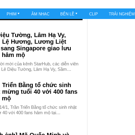
PHIM
ÂM NHẠC
BÊN LỀ
CLIP
TRẢI NGHIỆ
Diệu Tường, Lâm Hạ Vy,
 Lệ Hương, Lương Liệt
 sang Singapore giao lưu
s hâm mộ
lời mời của kênh StarHub, các diễn viên
 Lê Diệu Tường, Lâm Hạ Vy, Sầm…
 Triển Bằng tổ chức sinh
 mừng tuổi 40 với 400 fans
 mộ
4/1, Trần Triển Bằng tổ chức sinh nhật
hứ 40 với 400 fans hâm mộ tại…