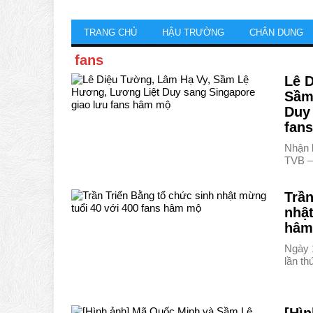
TRANG CHỦ
HẬU TRƯỜNG
CHÂN DUNG
fans
Lê 
Sầm
Duy
fan
Nhận 
TVB –
Trần
nhật
hâm
Ngày 1
lần t