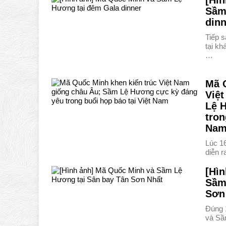
[Hì
Sầm
dinn
Tiếp s
tại k
…
Mã 
Việ
Lệ 
tron
Na
Lúc 16
diễn 
[Hì
Sầm
Sơn
Đúng 
và Sầ