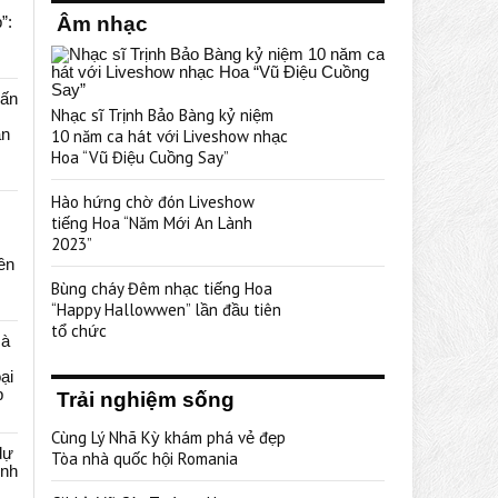
”:
Âm nhạc
uấn
Nhạc sĩ Trịnh Bảo Bàng kỷ niệm
ạn
10 năm ca hát với Liveshow nhạc
Hoa “Vũ Điệu Cuồng Say”
Hào hứng chờ đón Liveshow
tiếng Hoa “Năm Mới An Lành
2023”
rên
Bùng cháy Đêm nhạc tiếng Hoa
“Happy Hallowwen” lần đầu tiên
tổ chức
cà
ại
p
Trải nghiệm sống
Cùng Lý Nhã Kỳ khám phá vẻ đẹp
dự
Tòa nhà quốc hội Romania
ênh