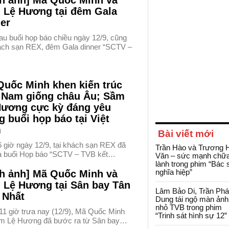
nh ảnh] Mã Quốc Minh và
 Lệ Hương tại đêm Gala
er
au buổi họp báo chiều ngày 12/9, cũng
hách sạn REX, đêm Gala dinner “SCTV –
Quốc Minh khen kiến trúc
t Nam giống châu Âu; Sầm
Hương cực kỳ đáng yêu
g buổi họp báo tại Việt
m
Bài viết mới
 giờ ngày 12/9, tại khách sạn REX đã
Trần Hào và Trương 
ra buổi Họp báo “SCTV – TVB kết…
Văn – sức mạnh chữ
lành trong phim “Bác 
nghĩa hiệp”
nh ảnh] Mã Quốc Minh và
 Lệ Hương tại Sân bay Tân
Lâm Bảo Di, Trần Ph
 Nhất
Dung tái ngộ màn ảnh
nhỏ TVB trong phim
11 giờ trưa nay (12/9), Mã Quốc Minh
“Trinh sát hình sự 12”
m Lệ Hương đã bước ra từ Sân bay…