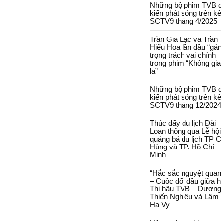
Những bộ phim TVB 
kiến phát sóng trên k
SCTV9 tháng 4/2025
Trần Gia Lạc và Trần
Hiểu Hoa lần đầu “gá
trọng trách vai chính
trong phim “Không gi
lạ”
Những bộ phim TVB 
kiến phát sóng trên k
SCTV9 tháng 12/2024
Thúc đẩy du lịch Đài
Loan thông qua Lễ hội
quảng bá du lịch TP 
Hùng và TP. Hồ Chí
Minh
“Hắc sắc nguyệt quan
– Cuộc đối đầu giữa h
Thị hậu TVB – Dương
Thiến Nghiêu và Lâm
Hạ Vy