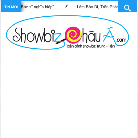
phim “Bác sĩ nghĩa hiệp”
Lâm Bảo Di, Trần Pháp Dung tái ngộ m
TIN MỚI