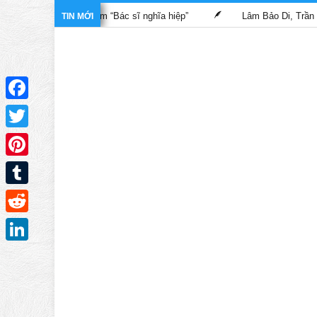
ành trong phim “Bác sĩ nghĩa hiệp”
Lâm Bảo Di, Trần Pháp Dung
TIN MỚI
Facebook
Twitter
Pinterest
Tumblr
Reddit
LinkedIn