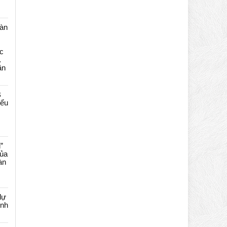
màn
c
…
ần
B
iểu
”
của
àn
dự
ênh