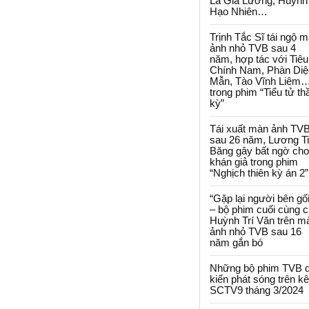
La Gia Lương, Huỳnh
Hạo Nhiên…
Trịnh Tắc Sĩ tái ngộ 
ảnh nhỏ TVB sau 4
năm, hợp tác với Tiêu
Chính Nam, Phàn Diệ
Mẫn, Tào Vĩnh Liêm
trong phim “Tiểu tử th
kỳ”
Tái xuất màn ảnh TV
sau 26 năm, Lương T
Băng gây bất ngờ cho
khán giả trong phim
“Nghịch thiên kỳ án 2”
“Gặp lại người bên gối
– bộ phim cuối cùng 
Huỳnh Trí Văn trên m
ảnh nhỏ TVB sau 16
năm gắn bó
Những bộ phim TVB 
kiến phát sóng trên k
SCTV9 tháng 3/2024