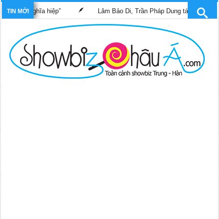
c sĩ nghĩa hiệp”
Lâm Bảo Di, Trần Pháp Dung tái ngộ màn ảnh n
TIN MỚI