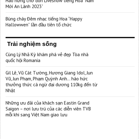
Hào hứng chờ đón Liveshow tiếng Hoa “Năm
Mới An Lành 2023”
Bùng cháy Đêm nhạc tiếng Hoa “Happy
Hallowwen” lần đầu tiên tổ chức
Trải nghiệm sống
Cùng Lý Nhã Kỳ khám phá vẻ đẹp Tòa nhà
quốc hội Romania
Gil Lê, Vũ Cát Tường, Hương Giang Idol, Jun
Vũ, Jun Phạm, Phạm Quỳnh Anh… háo hức
thưởng thức cá ngừ đại dương 110kg đến từ
Nhật
Những ưu đãi của khách sạn Eastin Grand
Saigon – nơi lưu trú của các diễn viên TVB
mỗi khi sang Việt Nam giao lưu