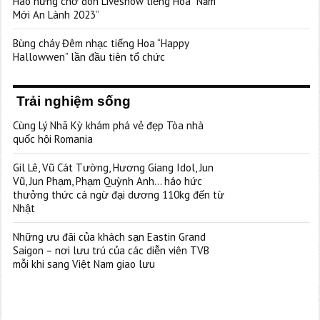
Hào hứng chờ đón Liveshow tiếng Hoa “Năm
Mới An Lành 2023”
Bùng cháy Đêm nhạc tiếng Hoa “Happy
Hallowwen” lần đầu tiên tổ chức
Trải nghiệm sống
Cùng Lý Nhã Kỳ khám phá vẻ đẹp Tòa nhà
quốc hội Romania
Gil Lê, Vũ Cát Tường, Hương Giang Idol, Jun
Vũ, Jun Phạm, Phạm Quỳnh Anh… háo hức
thưởng thức cá ngừ đại dương 110kg đến từ
Nhật
Những ưu đãi của khách sạn Eastin Grand
Saigon – nơi lưu trú của các diễn viên TVB
mỗi khi sang Việt Nam giao lưu