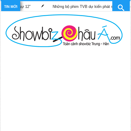
t hình sự 12”
Những bộ phim TVB dự kiến phát sóng trên kênh
TIN MỚI