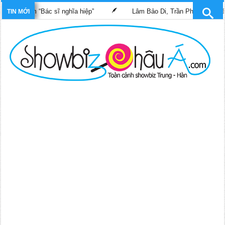
g phim “Bác sĩ nghĩa hiệp”
Lâm Bảo Di, Trần Pháp Dung tái ngộ
TIN MỚI