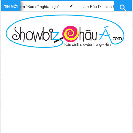
ong phim “Bác sĩ nghĩa hiệp”
Lâm Bảo Di, Trần Pháp Dung tái n
TIN MỚI