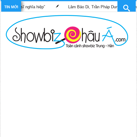
“Bác sĩ nghĩa hiệp”
Lâm Bảo Di, Trần Pháp Dung tái ngộ màn ản
TIN MỚI