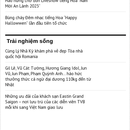
Hào hứng chờ đón Liveshow tiếng Hoa “Năm
Mới An Lành 2023”
Bùng cháy Đêm nhạc tiếng Hoa “Happy
Hallowwen” lần đầu tiên tổ chức
Trải nghiệm sống
Cùng Lý Nhã Kỳ khám phá vẻ đẹp Tòa nhà
quốc hội Romania
Gil Lê, Vũ Cát Tường, Hương Giang Idol, Jun
Vũ, Jun Phạm, Phạm Quỳnh Anh… háo hức
thưởng thức cá ngừ đại dương 110kg đến từ
Nhật
Những ưu đãi của khách sạn Eastin Grand
Saigon – nơi lưu trú của các diễn viên TVB
mỗi khi sang Việt Nam giao lưu