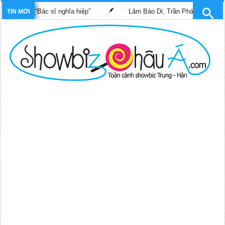
 phim “Bác sĩ nghĩa hiệp”
Lâm Bảo Di, Trần Pháp Dung tái ngộ 
TIN MỚI