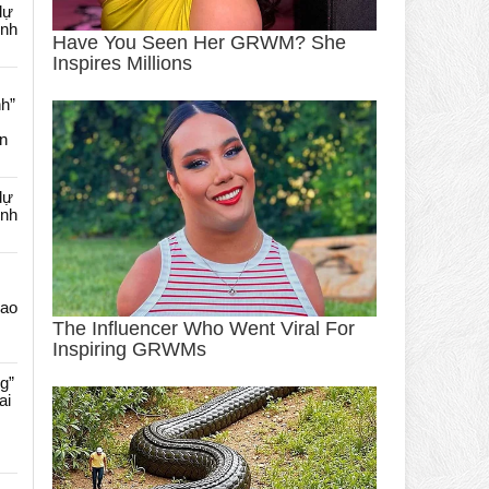
dự
ênh
nh”
an
dự
ênh
Cao
g”
ai