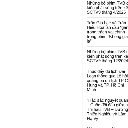
Những bộ phim TVB 
kiến phát sóng trên k
SCTV9 tháng 4/2025
Trần Gia Lạc và Trần
Hiểu Hoa lần đầu “gá
trọng trách vai chính
trong phim “Không gi
lạ”
Những bộ phim TVB 
kiến phát sóng trên k
SCTV9 tháng 12/2024
Thúc đẩy du lịch Đài
Loan thông qua Lễ hội
quảng bá du lịch TP 
Hùng và TP. Hồ Chí
Minh
“Hắc sắc nguyệt quan
– Cuộc đối đầu giữa h
Thị hậu TVB – Dương
Thiến Nghiêu và Lâm
Hạ Vy