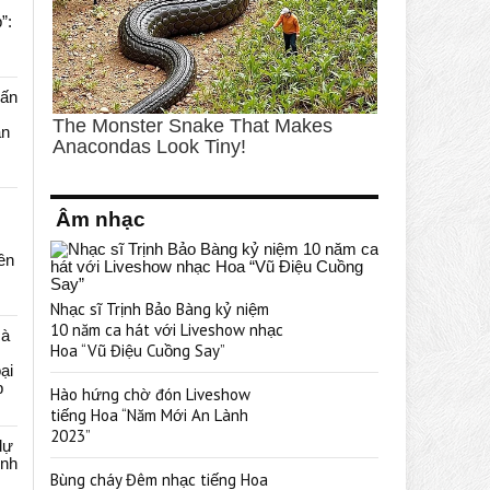
”:
uấn
ạn
Âm nhạc
rên
Nhạc sĩ Trịnh Bảo Bàng kỷ niệm
10 năm ca hát với Liveshow nhạc
cà
Hoa “Vũ Điệu Cuồng Say”
ại
p
Hào hứng chờ đón Liveshow
tiếng Hoa “Năm Mới An Lành
2023”
dự
ênh
Bùng cháy Đêm nhạc tiếng Hoa