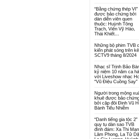
“Bằng chứng thép VI”
được bảo chứng bởi
dàn diễn viên quen
thuộc: Huỳnh Tông
Trạch, Viên Vỹ Hào,
Thái Khiết…
Những bộ phim TVB 
kiến phát sóng trên k
SCTV9 tháng 8/2024
Nhạc sĩ Trịnh Bảo Bà
kỷ niệm 10 năm ca há
với Liveshow nhạc H
“Vũ Điệu Cuồng Say”
Người trong mộng xu
khuê được bảo chứn
bởi cặp đôi Đinh Vũ H
Bành Tiểu Nhiễm
“Danh tiếng gia tộc 2”
quy tụ dàn sao TVB
đình đám: Xa Thi Mạn
Lâm Phong, La Tử Dậ