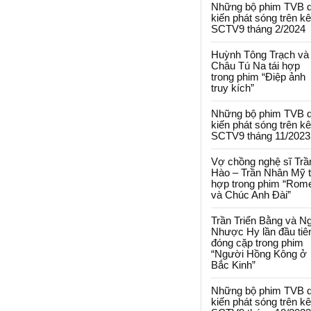
Những bộ phim TVB 
kiến phát sóng trên k
SCTV9 tháng 2/2024
Huỳnh Tông Trạch và
Châu Tú Na tái hợp
trong phim “Điệp ảnh
truy kích”
Những bộ phim TVB 
kiến phát sóng trên k
SCTV9 tháng 11/2023
Vợ chồng nghệ sĩ Trầ
Hào – Trần Nhân Mỹ t
hợp trong phim “Rom
và Chúc Anh Đài”
Trần Triển Bằng và N
Nhược Hy lần đầu tiê
đóng cặp trong phim
“Người Hồng Kông ở
Bắc Kinh”
Những bộ phim TVB 
kiến phát sóng trên k