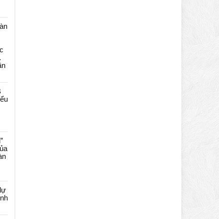
màn
c
…
ần
B
iểu
”
của
àn
dự
ênh