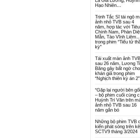
La Gia Lương, Huỳnh
Hạo Nhiên…
Trịnh Tắc Sĩ tái ngộ 
ảnh nhỏ TVB sau 4
năm, hợp tác với Tiêu
Chính Nam, Phàn Diệ
Mẫn, Tào Vĩnh Liêm
trong phim “Tiểu tử th
kỳ”
Tái xuất màn ảnh TV
sau 26 năm, Lương T
Băng gây bất ngờ cho
khán giả trong phim
“Nghịch thiên kỳ án 2”
“Gặp lại người bên gối
– bộ phim cuối cùng 
Huỳnh Trí Văn trên m
ảnh nhỏ TVB sau 16
năm gắn bó
Những bộ phim TVB 
kiến phát sóng trên k
SCTV9 tháng 3/2024