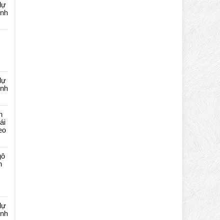
dự
ênh
dự
ênh
n
ái
eo
gô
n
dự
ênh