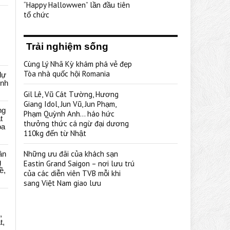
“Happy Hallowwen” lần đầu tiên
tổ chức
Trải nghiệm sống
Cùng Lý Nhã Kỳ khám phá vẻ đẹp
Tòa nhà quốc hội Romania
dự
ênh
Gil Lê, Vũ Cát Tường, Hương
Giang Idol, Jun Vũ, Jun Phạm,
ng
Phạm Quỳnh Anh… háo hức
t
thưởng thức cá ngừ đại dương
oa
110kg đến từ Nhật
Những ưu đãi của khách sạn
ân
g
Eastin Grand Saigon – nơi lưu trú
ề,
của các diễn viên TVB mỗi khi
sang Việt Nam giao lưu
,
t,