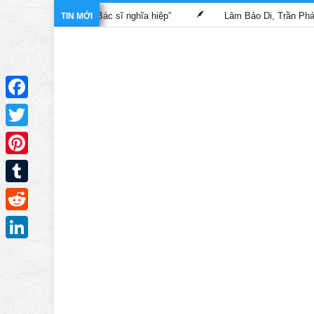
trong phim “Bác sĩ nghĩa hiệp”
Lâm Bảo Di, Trần Pháp Dung tái
TIN MỚI
Facebook
Twitter
Pinterest
Tumblr
Reddit
LinkedIn