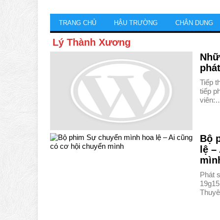
TRANG CHỦ
HẬU TRƯỜNG
CHÂN DUNG
Lý Thành Xương
Nhữ
phát
Tiếp 
tiếp 
viên:
Bộ 
lệ –
mìn
Phát s
19g15
Thuyê