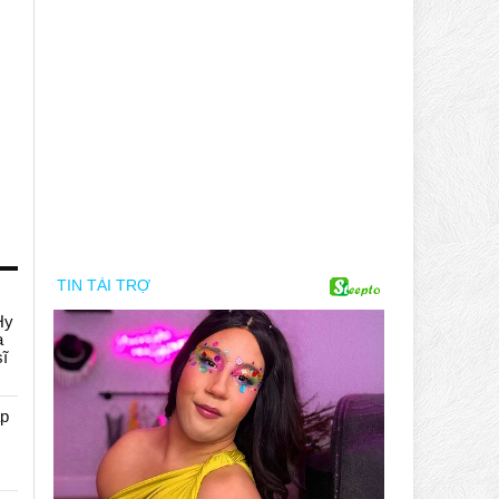
Hy
a
sĩ
áp