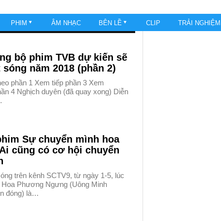
PHIM
ÂM NHẠC
BÊN LỀ
CLIP
TRẢI NGHIỆ
ng bộ phim TVB dự kiến sẽ
 sóng năm 2018 (phần 2)
theo phần 1 Xem tiếp phần 3 Xem
phần 4 Nghịch duyên (đã quay xong) Diễn
…
phim Sự chuyển mình hoa
 Ai cũng có cơ hội chuyển
h
óng trên kênh SCTV9, từ ngày 1-5, lúc
 Hoa Phương Ngưng (Uông Minh
n đóng) là…