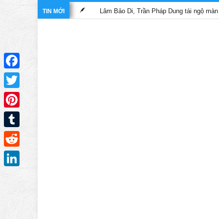
nghĩa hiệp”
Lâm Bảo Di, Trần Pháp Dung tái ngộ màn ảnh nhỏ TV
TIN MỚI
Facebook
Twitter
Pinterest
Tumblr
Reddit
LinkedIn