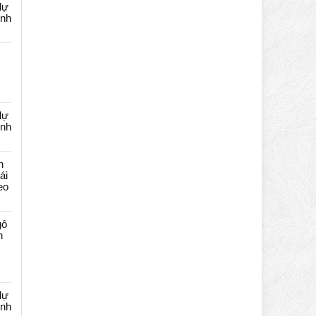
dự
ênh
dự
ênh
n
ái
eo
gô
n
dự
ênh