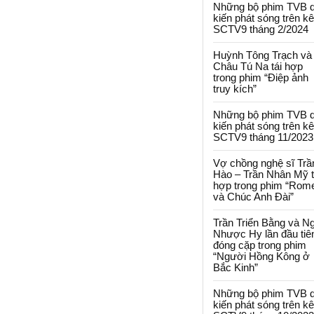
Những bộ phim TVB 
kiến phát sóng trên k
SCTV9 tháng 2/2024
Huỳnh Tông Trạch và
Châu Tú Na tái hợp
trong phim “Điệp ảnh
truy kích”
Những bộ phim TVB 
kiến phát sóng trên k
SCTV9 tháng 11/2023
Vợ chồng nghệ sĩ Trầ
Hào – Trần Nhân Mỹ t
hợp trong phim “Rom
và Chúc Anh Đài”
Trần Triển Bằng và N
Nhược Hy lần đầu tiê
đóng cặp trong phim
“Người Hồng Kông ở
Bắc Kinh”
Những bộ phim TVB 
kiến phát sóng trên k