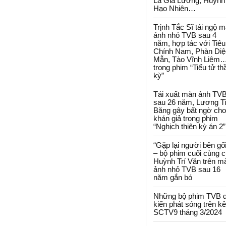
La Gia Lương, Huỳnh
Hạo Nhiên…
Trịnh Tắc Sĩ tái ngộ 
ảnh nhỏ TVB sau 4
năm, hợp tác với Tiêu
Chính Nam, Phàn Diệ
Mẫn, Tào Vĩnh Liêm
trong phim “Tiểu tử th
kỳ”
Tái xuất màn ảnh TV
sau 26 năm, Lương T
Băng gây bất ngờ cho
khán giả trong phim
“Nghịch thiên kỳ án 2”
“Gặp lại người bên gối
– bộ phim cuối cùng 
Huỳnh Trí Văn trên m
ảnh nhỏ TVB sau 16
năm gắn bó
Những bộ phim TVB 
kiến phát sóng trên k
SCTV9 tháng 3/2024