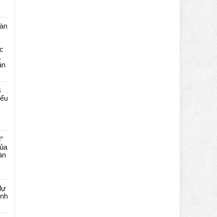
màn
c
…
ần
B
iểu
”
của
àn
dự
ênh