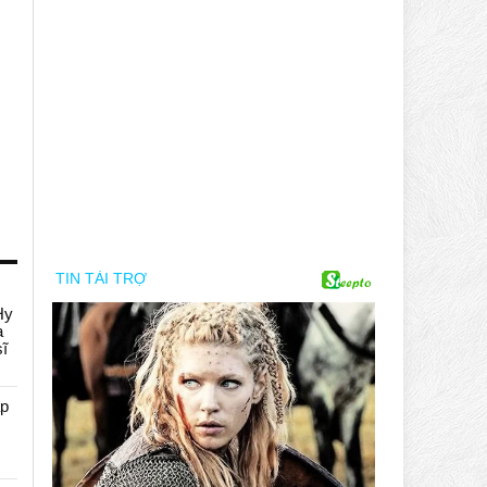
Hy
a
sĩ
áp