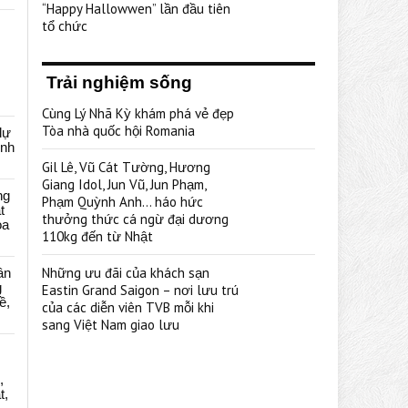
“Happy Hallowwen” lần đầu tiên
tổ chức
Trải nghiệm sống
Cùng Lý Nhã Kỳ khám phá vẻ đẹp
Tòa nhà quốc hội Romania
dự
ênh
Gil Lê, Vũ Cát Tường, Hương
Giang Idol, Jun Vũ, Jun Phạm,
ng
Phạm Quỳnh Anh… háo hức
t
thưởng thức cá ngừ đại dương
oa
110kg đến từ Nhật
Những ưu đãi của khách sạn
ân
g
Eastin Grand Saigon – nơi lưu trú
ề,
của các diễn viên TVB mỗi khi
sang Việt Nam giao lưu
,
t,