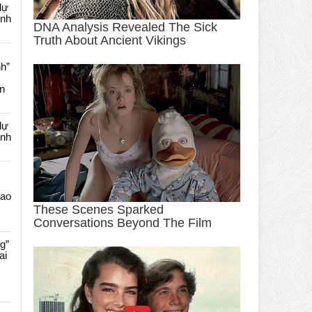
dự
ênh
nh”
an
dự
ênh
Cao
g”
ai