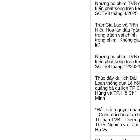
Những bộ phim TVB 
kiến phát sóng trên k
SCTV9 tháng 4/2025
Trần Gia Lạc và Trần
Hiểu Hoa lần đầu “gá
trọng trách vai chính
trong phim “Không gi
lạ”
Những bộ phim TVB 
kiến phát sóng trên k
SCTV9 tháng 12/2024
Thúc đẩy du lịch Đài
Loan thông qua Lễ hội
quảng bá du lịch TP 
Hùng và TP. Hồ Chí
Minh
“Hắc sắc nguyệt quan
– Cuộc đối đầu giữa h
Thị hậu TVB – Dương
Thiến Nghiêu và Lâm
Hạ Vy