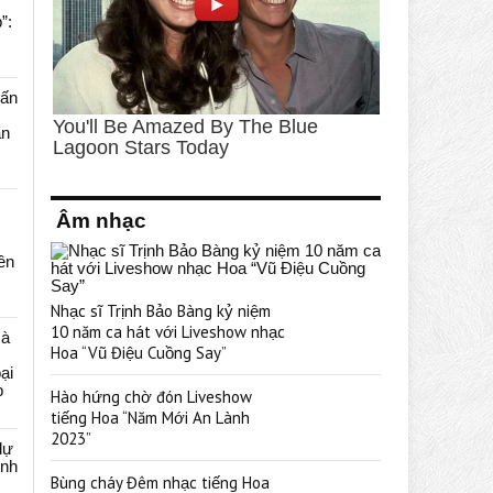
”:
uấn
ạn
Âm nhạc
rên
Nhạc sĩ Trịnh Bảo Bàng kỷ niệm
10 năm ca hát với Liveshow nhạc
cà
Hoa “Vũ Điệu Cuồng Say”
ại
p
Hào hứng chờ đón Liveshow
tiếng Hoa “Năm Mới An Lành
2023”
dự
ênh
Bùng cháy Đêm nhạc tiếng Hoa