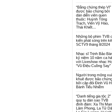
“Bằng chứng thép VI”
được bảo chứng bởi
dàn diễn viên quen
thuộc: Huỳnh Tông
Trạch, Viên Vỹ Hào,
Thái Khiết…
Những bộ phim TVB 
kiến phát sóng trên k
SCTV9 tháng 8/2024
Nhạc sĩ Trịnh Bảo Bà
kỷ niệm 10 năm ca há
với Liveshow nhạc H
“Vũ Điệu Cuồng Say”
Người trong mộng xu
khuê được bảo chứn
bởi cặp đôi Đinh Vũ H
Bành Tiểu Nhiễm
“Danh tiếng gia tộc 2”
quy tụ dàn sao TVB
đình đám: Xa Thi Mạn
Lâm Phong, La Tử Dậ