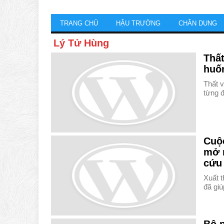
TRANG CHỦ
HẬU TRƯỜNG
CHÂN DUNG
Lý Tử Hùng
Thất
huố
Thất v
từng 
Cuộc
mở m
cứu
Xuất t
đã gi