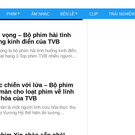
PHIM
ÂM NHẠC
BÊN LỀ
CLIP
TRẢI NGHIỆ
 vọng – Bộ phim hài tình
ng kinh điển của TVB
ọng là bộ phim hài tình huống kinh điển,
đạt hạng 3 Top phim TVB nhiều người…
 chiến với lửa – Bộ phim
àn cho loạt phim về lính
 hỏa của TVB
hân là một người lính cứu hỏa thực thụ
úp Vương Hỷ thể hiện ấn tượng…