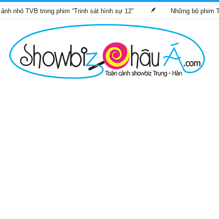
B trong phim “Trinh sát hình sự 12”
Những bộ phim TVB dự kiế