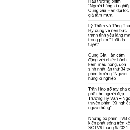
Hậu trường phim
“Người hùng xí nghiệp
Cung Gia Hân đội tóc
giả tắm mưa
Lý Thấm và Tăng Th
Hy cùng vẽ nên bức
tranh tình yêu lãng m
trong phim “Thất dạ
tuyết”
Cung Gia Hân cảm
động với chiếc bánh
kem màu hồng, đón
sinh nhật lần thứ 34 t
phim trường “Người
hùng xí nghiệp”
Trần Hào trổ tay pha 
phê cho người đẹp
Trương Hy Văn – Ngo
truyện phim “Xí nghiệ
người hùng”
Những bộ phim TVB 
kiến phát sóng trên k
SCTV9 tháng 9/2024