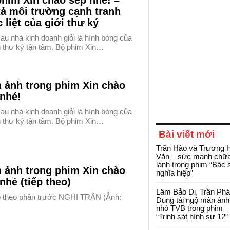
him Xin chào sếp nhé! –
ả môi trường cạnh tranh
 liệt của giới thư ký
au nhà kinh doanh giỏi là hình bóng của
 thư ký tận tâm. Bộ phim Xin…
 ảnh trong phim Xin chào
nhé!
au nhà kinh doanh giỏi là hình bóng của
 thư ký tận tâm. Bộ phim Xin…
Bài viết mới
Trần Hào và Trương 
Văn – sức mạnh chữ
lành trong phim “Bác 
 ảnh trong phim Xin chào
nghĩa hiệp”
nhé (tiếp theo)
Lâm Bảo Di, Trần Ph
 theo phần trước NGHI TRÂN (Ảnh:
Dung tái ngộ màn ảnh
nhỏ TVB trong phim
“Trinh sát hình sự 12”