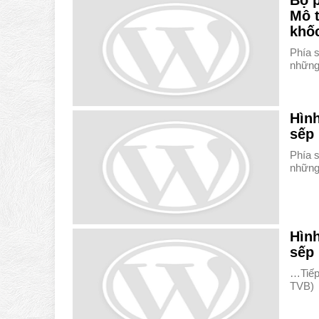
Bộ p
Mô t
khốc
Phía s
những
Hình
sếp 
Phía s
những
Hình
sếp 
…Tiếp
TVB)