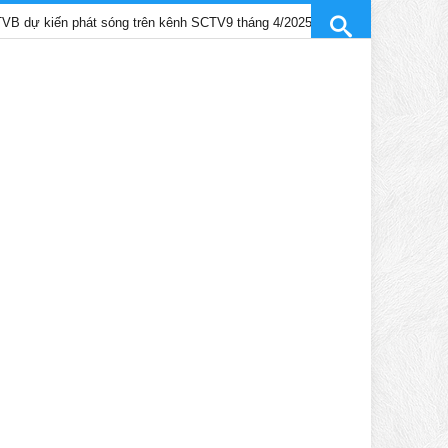
n phát sóng trên kênh SCTV9 tháng 4/2025
Trần Gia Lạc và Trần