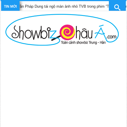
 Di, Trần Pháp Dung tái ngộ màn ảnh nhỏ TVB trong phim “Trinh sát hình sự
TIN MỚI