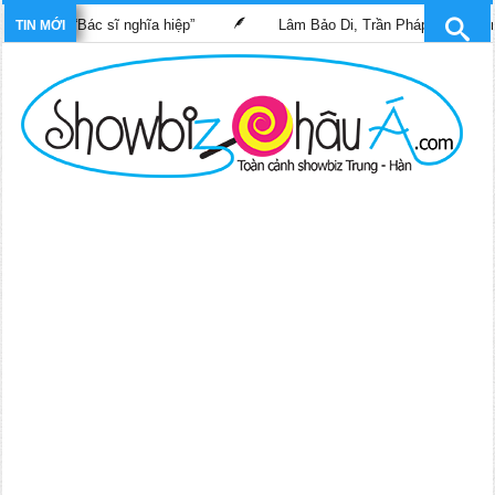
phim “Bác sĩ nghĩa hiệp”
Lâm Bảo Di, Trần Pháp Dung tái ngộ m
TIN MỚI