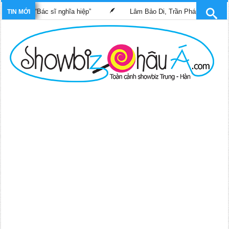
 phim “Bác sĩ nghĩa hiệp”
Lâm Bảo Di, Trần Pháp Dung tái ngộ m
TIN MỚI