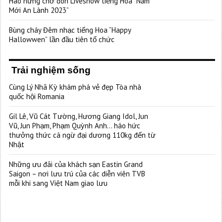
Hào hứng chờ đón Liveshow tiếng Hoa “Năm
Mới An Lành 2023”
Bùng cháy Đêm nhạc tiếng Hoa “Happy
Hallowwen” lần đầu tiên tổ chức
Trải nghiệm sống
Cùng Lý Nhã Kỳ khám phá vẻ đẹp Tòa nhà
quốc hội Romania
Gil Lê, Vũ Cát Tường, Hương Giang Idol, Jun
Vũ, Jun Phạm, Phạm Quỳnh Anh… háo hức
thưởng thức cá ngừ đại dương 110kg đến từ
Nhật
Những ưu đãi của khách sạn Eastin Grand
Saigon – nơi lưu trú của các diễn viên TVB
mỗi khi sang Việt Nam giao lưu