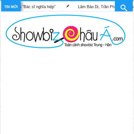
 phim “Bác sĩ nghĩa hiệp”
Lâm Bảo Di, Trần Pháp Dung tái ngộ 
TIN MỚI