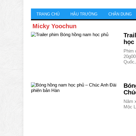
TRANG CHỦ
HẬU TRƯỜNG
CHÂN DUNG
Micky Yoochun
Tra
học
Phim 
20g00
Quốc
Bón
Chú
Năm x
Mộc L