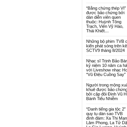
“Bằng chứng thép VI”
được bảo chứng bởi
dàn diễn viên quen
thuộc: Huỳnh Tông
Trạch, Viên Vỹ Hào,
Thái Khiết…
Những bộ phim TVB 
kiến phát sóng trên k
SCTV9 tháng 8/2024
Nhạc sĩ Trịnh Bảo Bà
kỷ niệm 10 năm ca há
với Liveshow nhạc H
“Vũ Điệu Cuồng Say”
Người trong mộng xu
khuê được bảo chứn
bởi cặp đôi Đinh Vũ H
Bành Tiểu Nhiễm
“Danh tiếng gia tộc 2”
quy tụ dàn sao TVB
đình đám: Xa Thi Mạn
Lâm Phong, La Tử Dậ