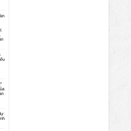
màn
c
…
ần
B
iểu
”
của
àn
dự
ênh