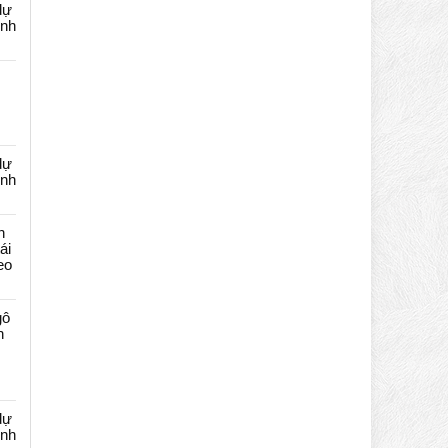
dự
ênh
dự
ênh
n
ái
eo
gô
n
dự
ênh