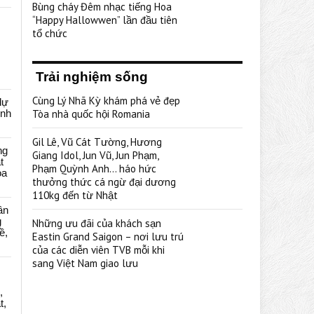
Bùng cháy Đêm nhạc tiếng Hoa
“Happy Hallowwen” lần đầu tiên
tổ chức
Trải nghiệm sống
Cùng Lý Nhã Kỳ khám phá vẻ đẹp
dự
ênh
Tòa nhà quốc hội Romania
Gil Lê, Vũ Cát Tường, Hương
ng
Giang Idol, Jun Vũ, Jun Phạm,
t
Phạm Quỳnh Anh… háo hức
oa
thưởng thức cá ngừ đại dương
110kg đến từ Nhật
ân
g
Những ưu đãi của khách sạn
ề,
Eastin Grand Saigon – nơi lưu trú
của các diễn viên TVB mỗi khi
sang Việt Nam giao lưu
,
t,