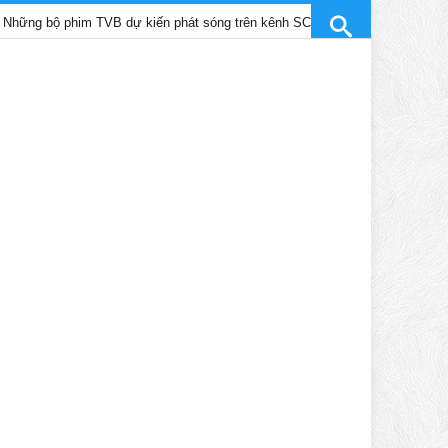
 phim TVB dự kiến phát sóng trên kênh SCTV9 tháng 4/2025
Tr