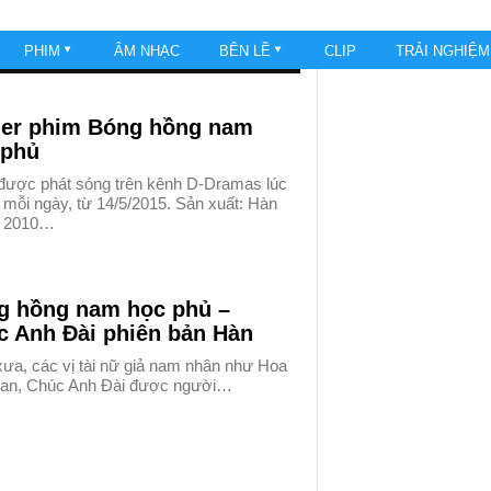
PHIM
ÂM NHẠC
BÊN LỀ
CLIP
TRẢI NGHIỆ
iler phim Bóng hồng nam
 phủ
được phát sóng trên kênh D-Dramas lúc
 mỗi ngày, từ 14/5/2015. Sản xuất: Hàn
, 2010…
g hồng nam học phủ –
c Anh Đài phiên bản Hàn
ưa, các vị tài nữ giả nam nhân như Hoa
an, Chúc Anh Đài được người…