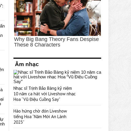
”:
uấn
ạn
Âm nhạc
rên
Nhạc sĩ Trịnh Bảo Bàng kỷ niệm
cà
10 năm ca hát với Liveshow nhạc
ại
Hoa “Vũ Điệu Cuồng Say”
p
Hào hứng chờ đón Liveshow
tiếng Hoa “Năm Mới An Lành
dự
2023”
ênh