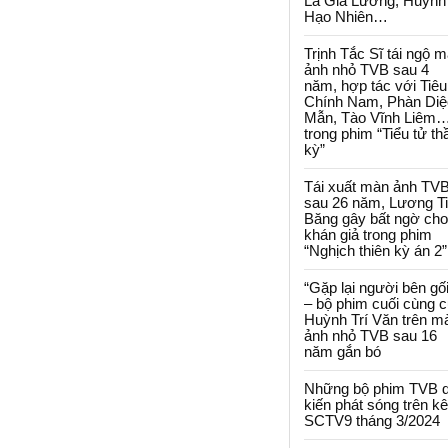
La Gia Lương, Huỳnh
Hạo Nhiên…
Trịnh Tắc Sĩ tái ngộ 
ảnh nhỏ TVB sau 4
năm, hợp tác với Tiêu
Chính Nam, Phàn Diệ
Mẫn, Tào Vĩnh Liêm
trong phim “Tiểu tử th
kỳ”
Tái xuất màn ảnh TV
sau 26 năm, Lương T
Băng gây bất ngờ cho
khán giả trong phim
“Nghịch thiên kỳ án 2”
“Gặp lại người bên gối
– bộ phim cuối cùng 
Huỳnh Trí Văn trên m
ảnh nhỏ TVB sau 16
năm gắn bó
Những bộ phim TVB 
kiến phát sóng trên k
SCTV9 tháng 3/2024