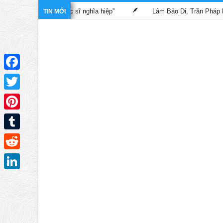
ong phim “Bác sĩ nghĩa hiệp”
Lâm Bảo Di, Trần Pháp Dung tái n
TIN MỚI
Facebook
Twitter
Pinterest
Tumblr
Reddit
LinkedIn