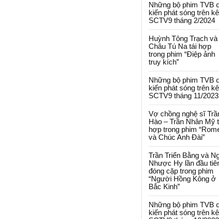
Những bộ phim TVB 
kiến phát sóng trên k
SCTV9 tháng 2/2024
Huỳnh Tông Trạch và
Châu Tú Na tái hợp
trong phim “Điệp ảnh
truy kích”
Những bộ phim TVB 
kiến phát sóng trên k
SCTV9 tháng 11/2023
Vợ chồng nghệ sĩ Trầ
Hào – Trần Nhân Mỹ t
hợp trong phim “Rom
và Chúc Anh Đài”
Trần Triển Bằng và N
Nhược Hy lần đầu tiê
đóng cặp trong phim
“Người Hồng Kông ở
Bắc Kinh”
Những bộ phim TVB 
kiến phát sóng trên k