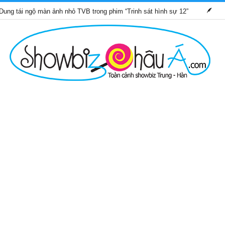
gộ màn ảnh nhỏ TVB trong phim “Trinh sát hình sự 12”
Những bộ