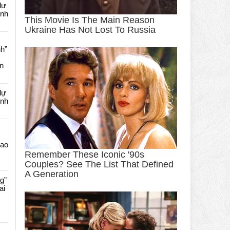
dự
ênh
nh”
an
dự
ênh
Cao
g”
ai