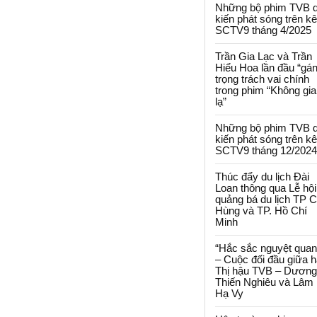
Những bộ phim TVB 
kiến phát sóng trên k
SCTV9 tháng 4/2025
Trần Gia Lạc và Trần
Hiểu Hoa lần đầu “gá
trọng trách vai chính
trong phim “Không gi
lạ”
Những bộ phim TVB 
kiến phát sóng trên k
SCTV9 tháng 12/2024
Thúc đẩy du lịch Đài
Loan thông qua Lễ hội
quảng bá du lịch TP 
Hùng và TP. Hồ Chí
Minh
“Hắc sắc nguyệt quan
– Cuộc đối đầu giữa h
Thị hậu TVB – Dương
Thiến Nghiêu và Lâm
Hạ Vy