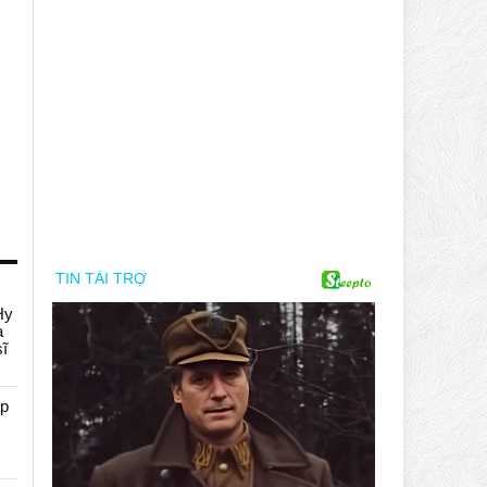
Hy
a
sĩ
áp