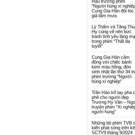
Hậu trường phim
“Người hùng xí nghiệp
Cung Gia Hân đội tóc
giả tắm mưa
Lý Thấm và Tăng Th
Hy cùng vẽ nên bức
tranh tình yêu lãng m
trong phim “Thất dạ
tuyết”
Cung Gia Hân cảm
động với chiếc bánh
kem màu hồng, đón
sinh nhật lần thứ 34 t
phim trường “Người
hùng xí nghiệp”
Trần Hào trổ tay pha 
phê cho người đẹp
Trương Hy Văn – Ngo
truyện phim “Xí nghiệ
người hùng”
Những bộ phim TVB 
kiến phát sóng trên k
SCTV9 tháng 9/2024